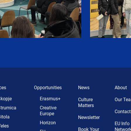
ces
Opportunities
News
About
kopje
Erasmus+
Culture
Our Te
Matters
trumica
Creative
Contact
Europe
itola
Newsletter
Horizon
EU Info
eles
Book Your
Networ