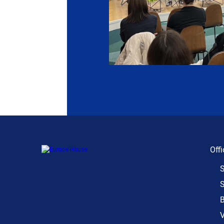
Offi
S
S
B
V