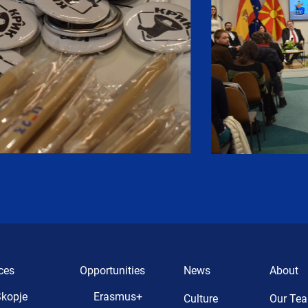
ces
Opportunities
News
About
kopje
Erasmus+
Culture
Our Te