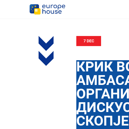
7 DEC
КРИК В
АМБАС
ОРГАН
ДИСКУС
СКОПЈЕ