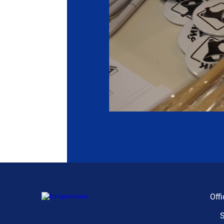
Offi
S