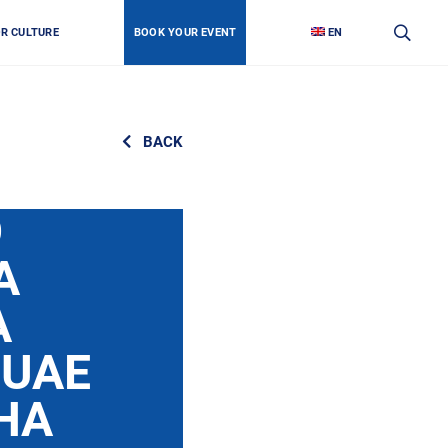
OR CULTURE
BOOK YOUR EVENT
EN
BACK
О
А
А
OUAE
НА