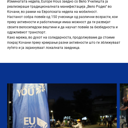
Изминатата недела, Europe Hous заедно со
Вело Училишта
ја
реализираше традиционалната манифестација „Вело Родео“ во
Кочани, во рамки на Европската недела на мобилност.
Настанот собра повеќе од 150 учесници од различни возрасти, кои
преку активности и работилници имаа можност да ги развијат
своите велосипедски вештини и да научат повеќе за безбедноста и
одржливиот транспорт.
Како мрежа, во духот на солидарноста, продолжуваме да стоиме
покрај Кочани преку креирање разни активности што ги зближуваат
луѓето и ја зајакнуваат локалната заедница.