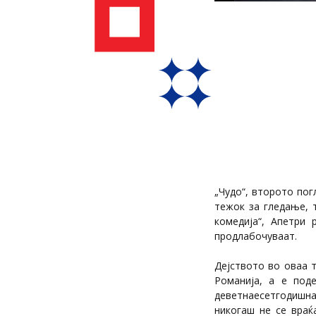
„Чудо“, второто по
тежок за гледање, 
комедија“, Апетри 
продлабочуваат.
Дејството во оваа 
Романија, а е поде
деветнаесетгодишна
никогаш не се враќ