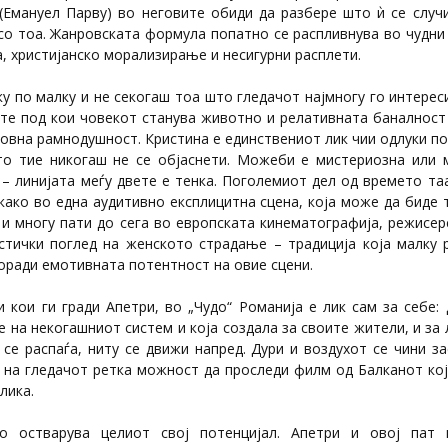
(Емануел Парву) во неговите обиди да разбере што ѝ се случи
со тоа. Жанровската формула попатно се распливнува во чудни
, христијанско морализирање и несигурни расплети.
у по малку и не секогаш тоа што гледачот најмногу го интерес
ите под кои човекот станува животно и релативната баналност
овна рамнодушност. Кристина е единствениот лик чии одлуки п
то тие никогаш не се објаснети. Можеби е мистериозна или
 – линијата меѓу двете е тенка. Поголемиот дел од времето та
 како во една аудитивно експлицитна сцена, која може да биде
 и многу пати до сега во европската кинематографија, режисе
тички поглед на женското страдање – традиција која малку 
поради емотивната потентност на овие сцени.
 кои ги гради Апетри, во „Чудо“ Романија е лик сам за себе:
 на некогашниот систем и која создала за своите жители, и за
се распаѓа, ниту се движи напред. Дури и воздухот се чини з
у на гледачот ретка можност да проследи филм од Балканот кој
лика.
го остварува целиот свој потенцијал. Апетри и овој пат 