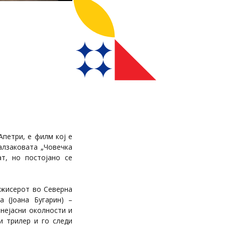
петри, е филм кој е
алзаковата „Човечка
ат, но постојано се
ежисерот во Северна
а (Јоана Бугарин) –
нејасни околности и
и трилер и го следи