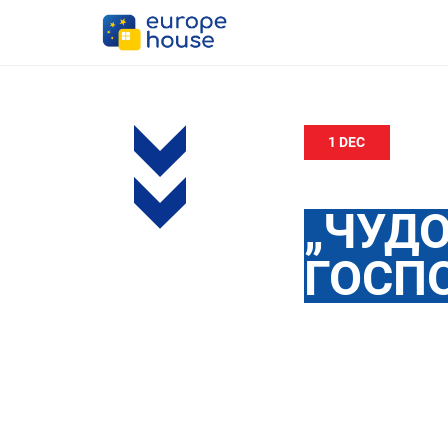
1 DEC
„ЧУДО
ГОСП