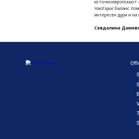
источноевропскиот 
Наоѓајки баланс пом
интересен дури и на
Севдалина Дамев
Offi
S
S
B
V
T
S