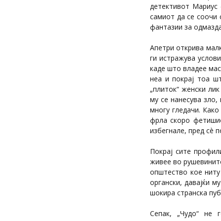
детективот Мариус 
самиот да се соочи 
фантазии за одмазда
Апетри открива малк
ги истражува услов
каде што владее мас
неа и покрај тоа ш
„плиток“ женски лик
му се нанесува зло,
многу гледачи. Како
фрла скоро фетишис
избегнале, пред сè 
Покрај сите профили
живее во рушевините
општество кое ниту 
органски, давајќи м
шокира странска пуб
Сепак, „Чудо“ не 