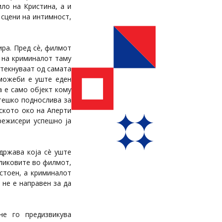
ло на Кристина, а и
 сцени на интимност,
ира. Пред сѐ, филмот
 на криминалот таму
отекнуваат од самата
 можеби е уште еден
а е само објект кому
 тешко поднослива за
рското око на Аперти
режисери успешно ја
 држава која сè уште
 ликовите во филмот,
астоен, а криминалот
 не е направен за да
не го предизвикува