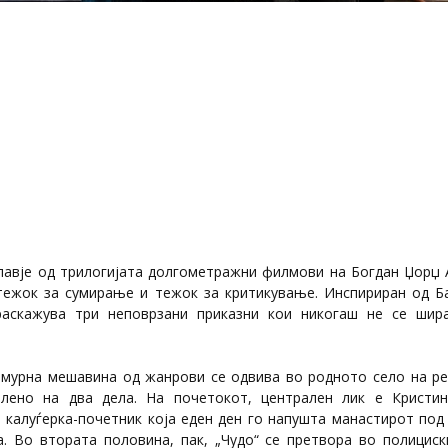
главје од трилогијата долгометражни филмови на Богдан Џорџ А
тежок за сумирање и тежок за критикување. Инспириран од Б
раскажува три неповрзани приказни кои никогаш не се шир
тмурна мешавина од жанрови се одвива во родното село на р
лено на два дела. На почетокот, централен лик е Кристин
 калуѓерка-почетник која еден ден го напушта манастирот под 
а. Во втората половина, пак, „Чудо“ се претвора во полициск