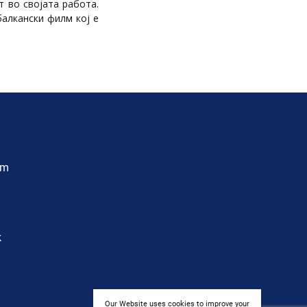
 во својата работа.
балкански филм кој е
am
k
Our Website uses cookies to improve your