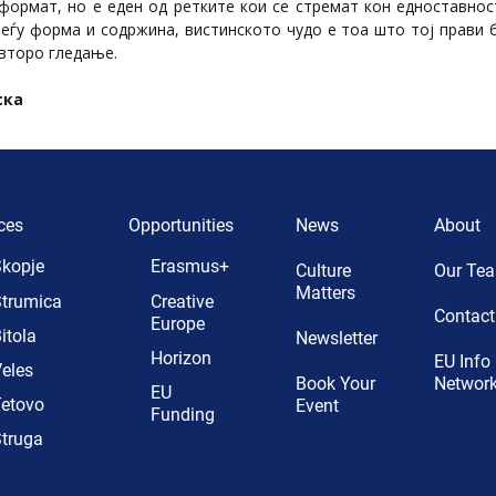
формат, но е еден од ретките кои се стремат кон едноставност
еѓу форма и содржина, вистинското чудо е тоа што тој прави 
 второ гледање.
ска
ces
Opportunities
News
About
kopje
Erasmus+
Culture
Our Te
Matters
trumica
Creative
Contact
Europe
itola
Newsletter
Horizon
EU Info
eles
Book Your
Networ
EU
etovo
Event
Funding
truga