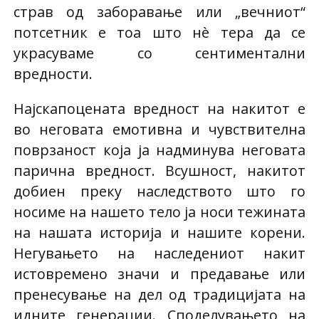
страв од заборавање или „вечниот“
потсетник е тоа што нè тера да се
украсуваме со сентиментални
вредности.
Најскапоцената вредност на накитот е
во неговата емотивна и чувствителна
поврзаност која ја надминува неговата
парична вредност. Всушност, накитот
добиен преку наследството што го
носиме на нашето тело ја носи тежината
на нашата историја и нашите корени.
Негувањето на наследениот накит
истовремено значи и предавање или
пренесување на дел од традицијата на
идните генерации. Споделувањето на