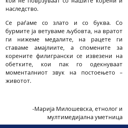
кои нè поврзуваат со нашите корени и
наследство.
Се раѓаме со злато и со буква. Со
бурмите ја ветуваме љубовта, на вратот
ги нижеме медалите, на рацете ги
ставаме амајлиите, а спомените за
корените филигрански се извезени на
обетките, кои пак го одекнуваат
моменталниот звук на постоењето –
животот.
-Марија Милошевска, етнолог и
мултимедијална уметница