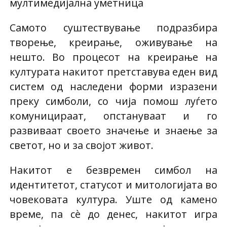
мултимедијална уметница
Самото суштествување подразбира
творење, креирање, оживување на
нешто. Во процесот на креирање на
културата накитот претставува еден вид
систем од наследени форми изразени
преку симболи, со чија помош луѓето
комуницираат, опстануваат и го
развиваат своето значење и знаење за
светот, но и за својот живот.
Накитот е безвремен симбол на
идентитетот, статусот и митологијата во
човековата култура. Уште од камено
време, па сѐ до денес, накитот игра