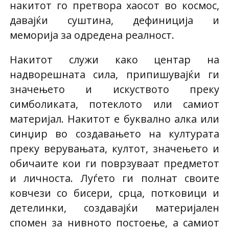
накитот го претвора хаосот во космос,
давајќи суштина, дефиниција и
меморија за одредена реалност.
Накитот служи како центар на
надворешната сила, припишувајќи ги
значењето и искуството преку
симболиката, потеклото или самиот
материјал. Накитот е буквално алка или
синџир во создавањето на културата
преку верувањата, култот, значењето и
обичаите кои ги поврзуваат предметот
и личноста. Луѓето ги полнат своите
ковчези со бисери, срца, потковици и
детелинки, создавајќи материјален
спомен за нивното постоење, а самиот