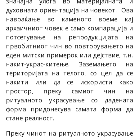
значајна улога во материјалната и
духовната ориентација на човекот. Ова
навраќање во каменото време кај
архаичниот човек е само компарација и
потсетување на репродукцијата на
првобитниот чин во повторувањето на
еден митски примерок или дејствие, т.н.
накит-украс-китење. Заземањето на
територијата на телото, со цел да се
накити или да се искористи како
простор, преку самиот чин на
ритуалното украсување со дадената
форма придонесува самата форма да
стане реалност.
Преку чинот на ритуалното украсување