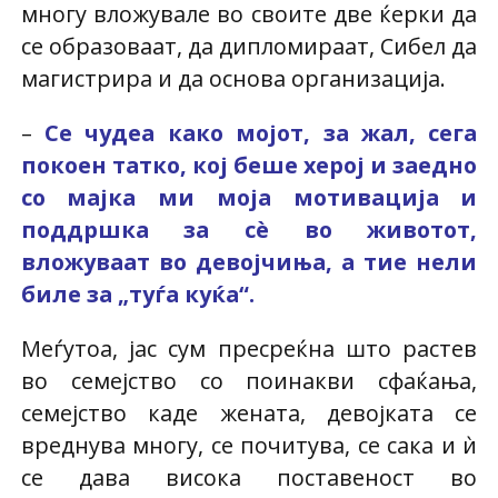
многу вложувале во своите две ќерки да
се образоваат, да дипломираат, Сибел да
магистрира и да основа организација.
–
Се чудеа како мојот, за жал, сега
покоен татко, кој беше херој и заедно
со мајка ми моја мотивација и
поддршка за сè во животот,
вложуваат во девојчиња, а тие нели
биле за „туѓа куќа“.
Меѓутоа, јас сум пресреќна што растев
во семејство со поинакви сфаќања,
семејство каде жената, девојката се
вреднува многу, се почитува, се сака и ѝ
се дава висока поставеност во