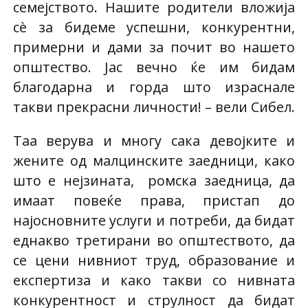
семејството. Нашите родители вложија
сè за бидеме успешни, конкурентни,
примерни и дами за почит во нашето
општество. Јас вечно ќе им бидам
благодарна и горда што израснале
такви прекрасни личности! – вели Сибел.
Таа верува и многу сака девојките и
жените од малцинските заедници, како
што е нејзината, ромска заедница, да
имаат повеќе права, пристап до
најосновните услуги и потреби, да бидат
еднакво третирани во општеството, да
се цени нивниот труд, образование и
експертиза и како такви со нивната
конкурентност и струлност да бидат