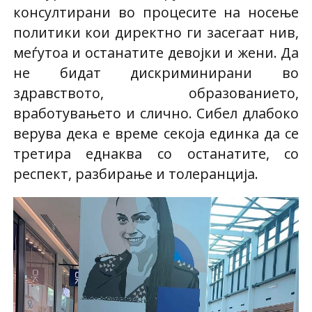
консултирани во процесите на носење
политики кои директно ги засегаат нив,
меѓутоа и останатите девојки и жени. Да
не бидат дискриминирани во
здравството, образованието,
вработувањето и слично. Сибел длабоко
верува дека е време секоја единка да се
третира еднаква со останатите, со
респект, разбирање и толеранција.