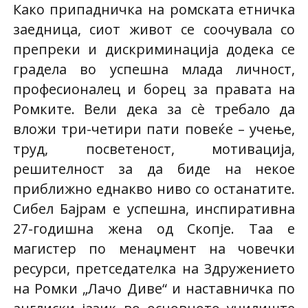
Како припадничка на ромската етничка
заедница, сиот живот се соочувала со
препреки и дискриминација додека се
градела во успешна млада личност,
професионалец и борец за правата на
Ромките. Вели дека за сè требало да
вложи три-четири пати повеќе – учење,
труд, посветеност, мотивација,
решителност за да биде на некое
приближно еднакво ниво со останатите.
Сибел Бајрам е успешна, инспиративна
27-годишна жена од Скопје. Таа е
магистер по менаџмент на човечки
ресурси, претседателка на Здружението
на Ромки „Лачо Диве“ и наставничка по