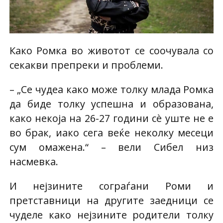
Како Ромка во животот се соочувала со
секакви препреки и проблеми.
– „Се чудеа како може толку млада Ромка
да биде толку успешна и образована,
како некоја на 26-27 години сè уште не е
во брак, иако сега веќе неколку месеци
сум омажена.“ – вели Сибел низ
насмевка.
И нејзините сограѓани Роми и
претставници на другите заедници се
чуделе како нејзините родители толку