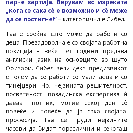
парче хартија. Верувам во изреката
„Кога се сака сè е возможно и сè може
да се постигне!“
– категорична е Сибел.
Таа е среќна што може да работи со
деца. Презадоволна е со својата работна
позиција – веќе пет години предава
англиски јазик на основците во Шуто
Оризари. Сибел вели дека предизвикот
е голем да се работи со мали деца и со
тинејџери. Но, нејзината решителност,
посветеност, позадинска експертиза ѝ
даваат поттик, мотив секој ден сè
повеќе и повеќе да ја сака својата
професија. Таа се труди нејзините
часови да бидат поразлични и секогаш