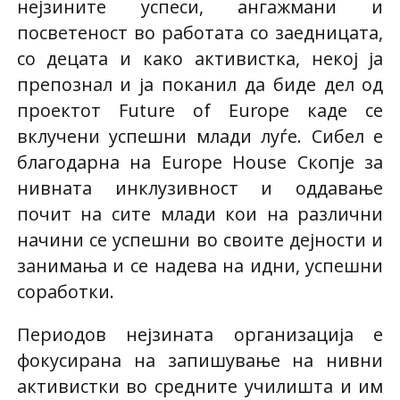
нејзините успеси, ангажмани и
посветеност во работата со заедницата,
со децата и како активистка, некој ја
препознал и ја поканил да биде дел од
проектот Future of Europe каде се
вклучени успешни млади луѓе. Сибел е
благодарна на Europe House Скопје за
нивната инклузивност и оддавање
почит на сите млади кои на различни
начини се успешни во своите дејности и
занимања и се надева на идни, успешни
соработки.
Периодов нејзината организација е
фокусирана на запишување на нивни
активистки во средните училишта и им