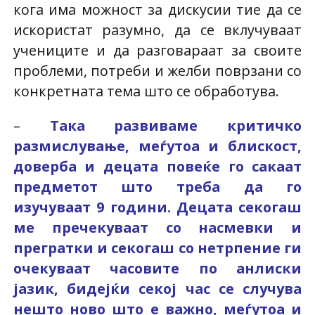
кога има можност за дискусии тие да се
искористат разумно, да се вклучуваат
учениците и да разговараат за своите
проблеми, потреби и желби поврзани со
конкретната тема што се обработува.
–
Така развиваме критичко
размислување, меѓутоа и блискост,
доверба и децата повеќе го сакаат
предметот што треба да го
изучуваат 9 години. Децата секогаш
ме пречекуваат со насмевки и
прегратки и секогаш со нетрпение ги
очекуваат часовите по анлиски
јазик, бидејќи секој час се случува
нешто ново што е важно, меѓутоа и