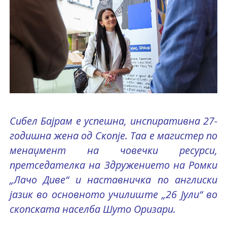
Сибел Бајрам е успешна, инспиративна 27-
годишна жена од Скопје. Таа е магистер по
менаџмент на човечки ресурси,
претседателка на Здружението на Ромки
„Лачо Диве“ и наставничка по англиски
јазик во основното училиште „26 Јули“ во
скопската населба Шуто Оризари.