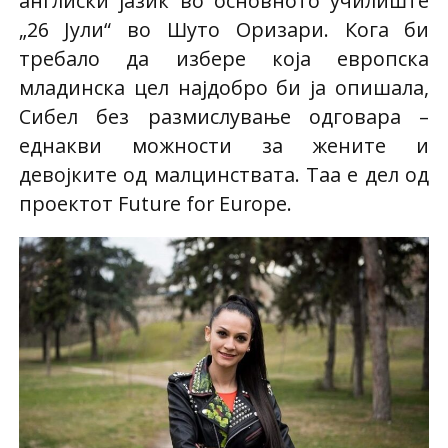
англиски јазик во основното училиште
„26 Јули“ во Шуто Оризари. Кога би
требало да избере која европска
младинска цел најдобро би ја опишала,
Сибел без размислување одговара –
еднакви можности за жените и
девојките од малцинствата. Таа е дел од
проектот Future for Europe.