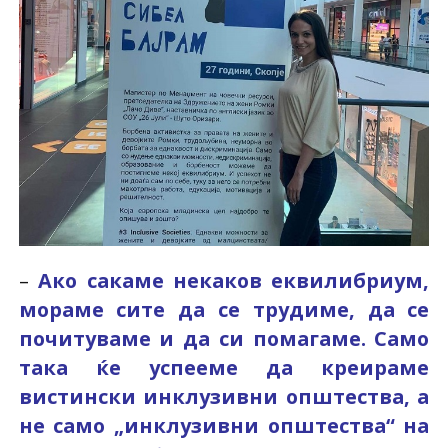
–
Ако сакаме некаков еквилибриум,
мораме сите да се трудиме, да се
почитуваме и да си помагаме. Само
така ќе успееме да креираме
вистински инклузивни општества, а
не само „инклузивни општества“ на