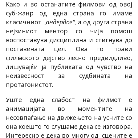
Како и во останатите филмови од овој
суб-жанр од една страна го имаме
класичниот „
андердог“
, а од друга страна
нејзиниот ментор со чија помош
воспоставува дисциплина и стигнува до
поставената цел. Ова го прави
филмското дејство лесно предвидливо,
лишувајќи ја публиката од чувство на
неизвесност за судбината на
протагонистот.
Уште една слабост на филмот е
анимацијата во моментите на
несовпаѓање на движењето на усните со
она коешто го слушаме дека се изговора.
Интересно е дека во многу од сцените е