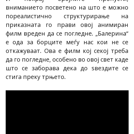
вниманието посветено на што е можно
пореалистично структурирање на
приказната го прави овој анимиран
филм вреден да се погледне. „Балерина“
е ода за борците меѓу нас кои не се
откажуваат. Ова е филм кој секој треба
да го погледне, особено во овој свет каде
што се заборава дека до ѕвездите се
стига преку трњето.