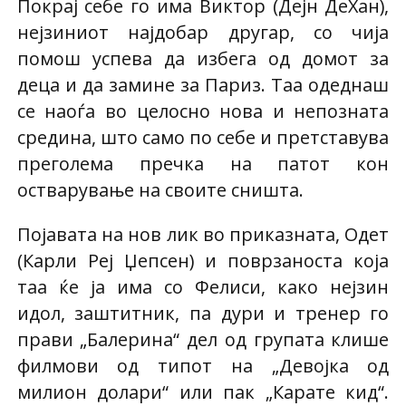
Покрај себе го има Виктор (Дејн ДеХан),
нејзиниот најдобар другар, со чија
помош успева да избега од домот за
деца и да замине за Париз. Таа одеднаш
се наоѓа во целосно нова и непозната
средина, што само по себе и претставува
преголема пречка на патот кон
остварување на своите сништа.
Појавата на нов лик во приказната, Одет
(Карли Реј Џепсен) и поврзаноста која
таа ќе ја има со Фелиси, како нејзин
идол, заштитник, па дури и тренер го
прави „Балерина“ дел од групата клише
филмови од типот на „Девојка од
милион долари“ или пак „Карате кид“.