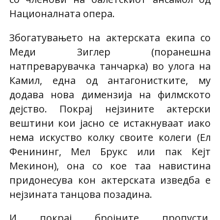
Националната опера.
Збогатувањето на актерската екипа со
Меди Зиглер (поранешна
натпреварувачка танчарка) во улога на
Камил, една од антагонистките, му
додава нова димензија на филмското
дејство. Покрај нејзините актерски
вештини кои јасно се истакнуваат иако
нема искуство колку своите колеги (Ел
Фенининг, Мел Брукс или пак Кејт
Мекинон), она со кое таа навистина
придонесува кон актерската изведба е
нејзината танцова позадина.
И покрај бројните пропусти,