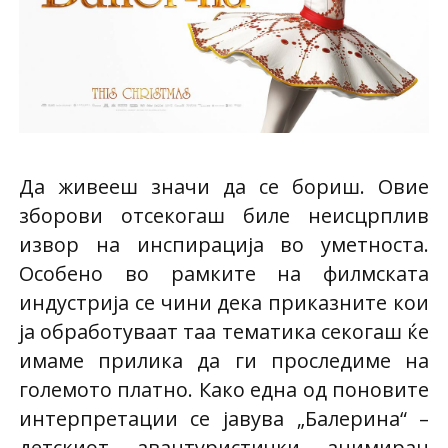
Да живееш значи да се бориш. Овие
зборови отсекогаш биле неисцрплив
извор на инспирација во уметноста.
Особено во рамките на филмската
индустрија се чини дека приказните кои
ја обработуваат таа тематика секогаш ќе
имаме прилика да ги проследиме на
големото платно. Како една од поновите
интерпретации се јавува „Балерина“ –
детскиот авантуристички анимиран