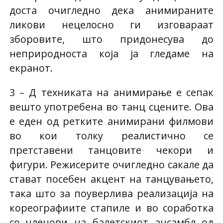
доста очигледно дека анимираните
ликови нецелосно ги изговараат
зборовите, што придонесува до
неприродноста која ја гледаме на
екранот.
3 – Д техниката на анимирање е сепак
вешто употребена во танц сцените. Ова
е еден од ретките анимирани филмови
во кои толку реалистично се
претставени танцовите чекори и
фигури. Режисерите очигледно сакале да
стават посебен акцент на танцувањето,
така што за поуверлива реализација на
кореографиите стапиле и во соработка
со членови на балетскиот ансамбл од