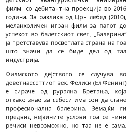
филм со дебитантна проекција во 2016
година. За разлика од Црн лебед (2010),
меланхоличен игран филм за патот до
успехот во балетскиот свет, „Балерина“
ја претставува посветлата страна на тоа
што значи да се биде дел од таа
индустрија.
Филмското дејството се случува во
деветнаесеттиот век. Фелиси (Ел Фенинг)
е сираче од рурална Бретања, која
откако знае за себеси има сон да стане
професионална балерина. Земајќи ги
предвид нејзините услови тоа се чини
речиси невозможно, но таа не е сама.