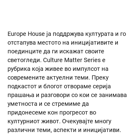
Europe House ja поддржува културата и го
отстапува местото на иницијативите и
поединците да ги искажат своите
светогледи. Culture Matter Series е
рубрика која живее во импулсот на
современите актуелни теми. Преку
подкастот и блогот отвораме серија
прашања и разговори со кои се занимава
уметноста и се стремиме да
придонесеме кон прогресот во
културниот живот. Очекувајте многу
различни теми, аспекти и иницијативи.