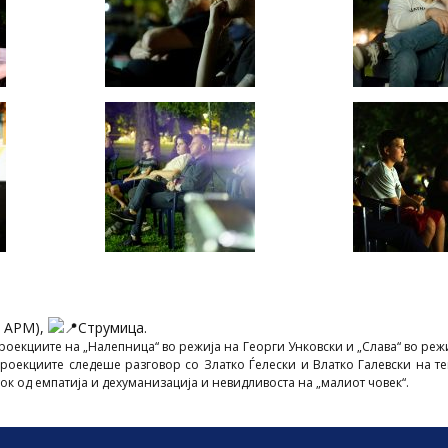
а АРМ),
Струмица.
роекциите на „Налепница“ во режија на Георги Унковски и „Слава“ во реж
роекциите следеше разговор со Златко Ѓелески и Влатко Галевски на те
ок од емпатија и дехуманизација и невидливоста на „малиот човек“.