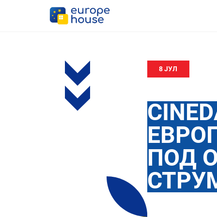
8 ЈУЛ
CINE
ЕВРО
ПОД О
СТРУ