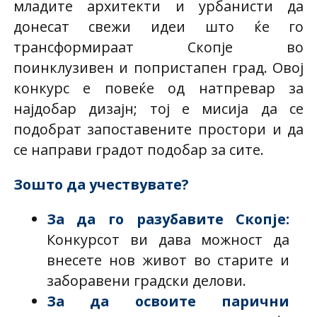
младите архитекти и урбанисти да
донесат свежи идеи што ќе го
трансформираат Скопје во
поинклузивен и попристапен град. Овој
конкурс е повеќе од натпревар за
најдобар дизајн; тој е мисија да се
подобрат запоставените простори и да
се направи градот подобар за сите.
Зошто да учествувате?
За да го разубавите Скопје
:
Конкурсот ви дава можност да
внесете нов живот во старите и
заборавени градски делови.
За да освоите парични