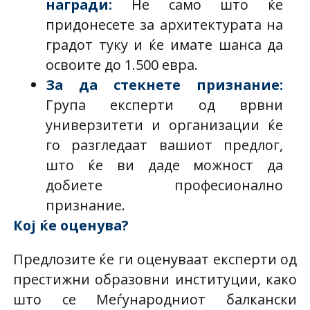
награди
:
Не само што ќе
придонесете за архитектурата на
градот туку и ќе имате шанса да
освоите до 1.500 евра.
За да стекнете признание
:
Група експерти од врвни
универзитети и организации ќе
го разгледаат вашиот предлог,
што ќе ви даде можност да
добиете професионално
признание.
Кој ќе оценува?
Предлозите ќе ги оценуваат експерти од
престижни образовни институции, како
што се Меѓународниот балкански