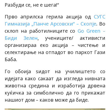
Разбуди се, не е шега!“
Прво априлска герила акција од
СУГС
Гимназија „Панче Арсовски“ – Скопје
. Во
склоп на работилниците со
Go Green –
Биди Зелен
, учениците/ активисти
организираа еко акција – чистење и
селектирање на отпадот во паркот Гази
Баба.
Го обоија ѕидот на училиштето со
идејата како сакаат да изгледа нивната
животна средина и изработија дрвена
куќичка за симболично да го прикажат
нашиот дом – каков може да биде.