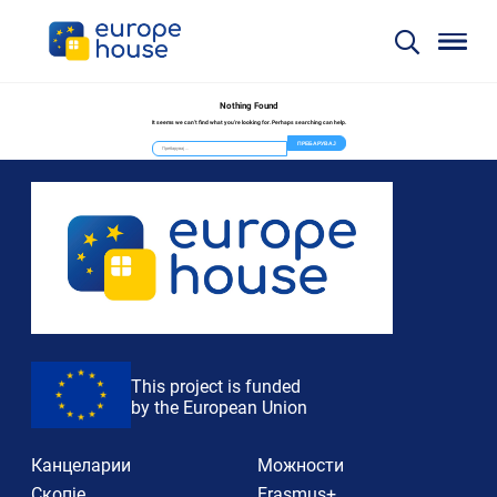
Nothing Found
It seems we can’t find what you’re looking for. Perhaps searching can help.
Пребарувај
за:
This project is funded
by the European Union
Канцеларии
Можности
Скопје
Erasmus+