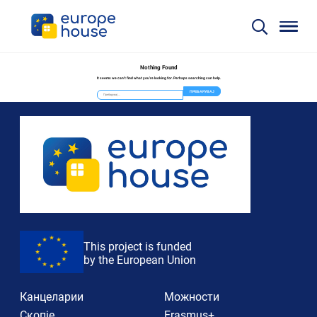
Nothing Found
It seems we can’t find what you’re looking for. Perhaps searching can help.
Пребарувај
за:
This project is funded
by the European Union
Канцеларии
Можности
Скопје
Erasmus+