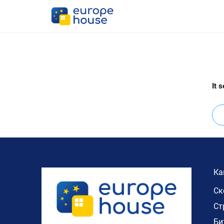
It 
Пре
за:
Ка
Ск
Ст
Би