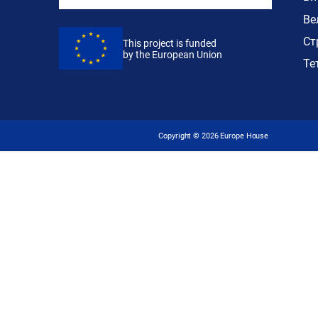
Ве
Ст
This project is funded
by the European Union
Те
Copyright ©
2026
Europe House