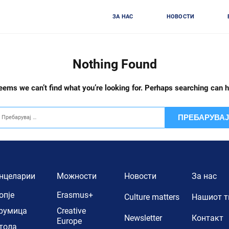
ЗА НАС
НОВОСТИ
Nothing Found
seems we can’t find what you’re looking for. Perhaps searching can h
барувај
нцеларии
Можности
Новости
За нас
опје
Erasmus+
Culture matters
Нашиот 
румица
Creative
Newsletter
Контакт
Europe
тола