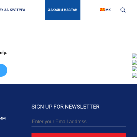
ЕУ ЗА КУЛТУРА
ЗАКАЖИ НАСТАН
MK
elp.
Fa
Lin
In
Lin
Twi
Lin
Yo
Lin
SIGN UP FOR NEWSLETTER
тим