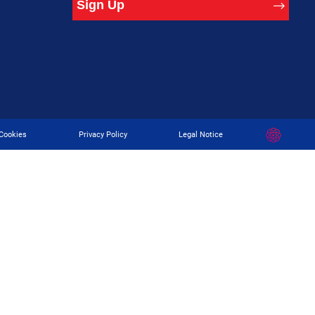
Sign Up
Developed
Cookies
Privacy Policy
Legal Notice
By
Digital
Present