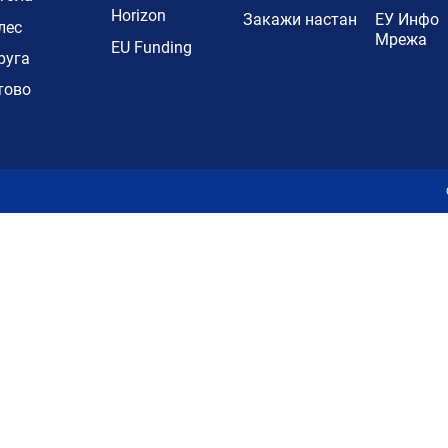
Horizon
Закажи настан
ЕУ Инфо
лес
Мрежа
EU Funding
руга
тово