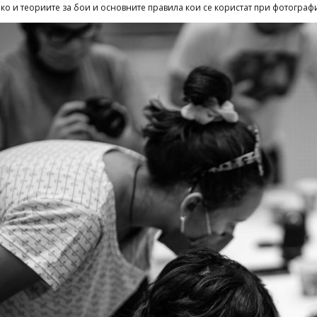
ако и теориите за бои и основните правила кои се користат при фотогра