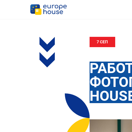
7 СЕП
РАБО
ФОТО
HOUS