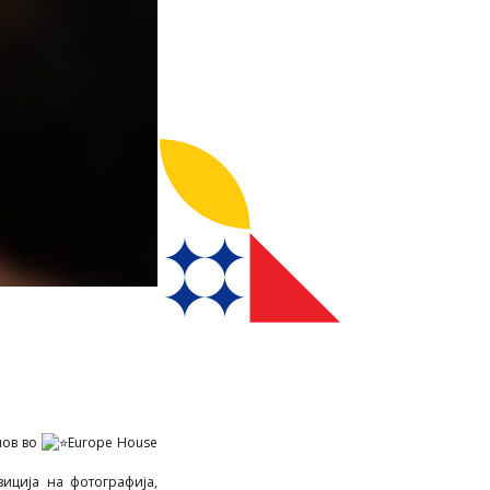
лов во
Europe House
зиција на фотографија,