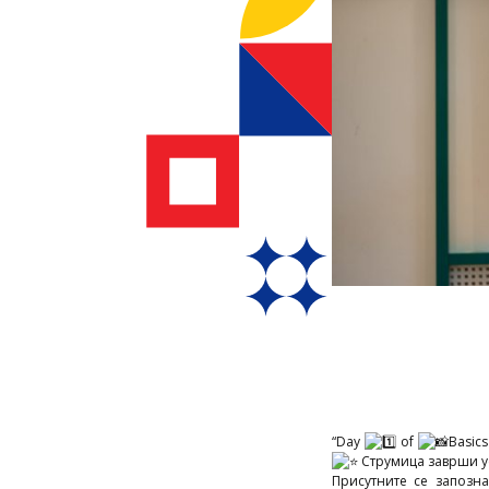
“Day
of
Basic
Струмица заврши у
Присутните се запозна