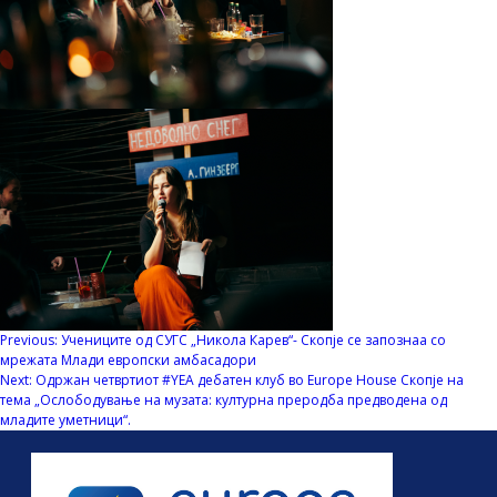
Навигација
Previous:
Учениците од СУГС „Никола Карев“- Скопје се запознаа со
мрежата Млади европски амбасадори
на
Next:
Одржан четвртиот #YEA дебатен клуб во Europe House Скопје на
тема „Ослободување на музата: културна преродба предводена од
напис
младите уметници“.