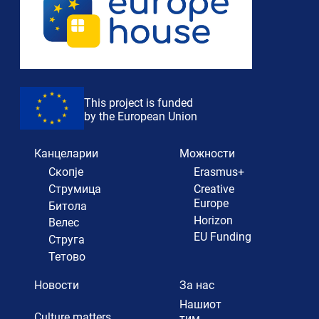
This project is funded
by the European Union
Канцеларии
Можности
Скопје
Erasmus+
Струмица
Creative
Europe
Битола
Horizon
Велес
EU Funding
Струга
Тетово
Новости
За нас
Нашиот
Culture matters
тим