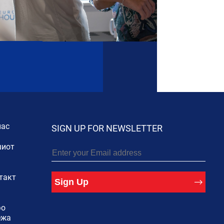
нас
SIGN UP FOR NEWSLETTER
иот
такт
Sign Up
фо
ежа