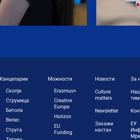
Канцеларии
Можности
Новости
За 
Скопје
Erasmus+
Culture
Наш
matters
тим
Струмица
Creative
Europe
Битола
Newsletter
Кон
Horizon
Велес
Закажи
ЕУ
EU
Струга
настан
Ин
Funding
Мр
Тетово