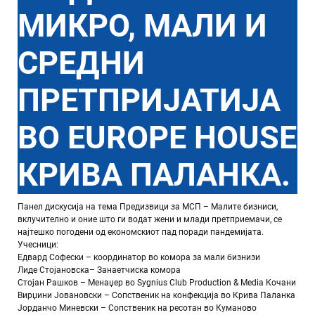
МИКРО, МАЛИ И
СРЕДНИ
ПРЕТПРИЈАТИЈА
ВО EUROPE HOUSE
КРИВА ПАЛАНКА.
Панел дискусија на тема Предизвици за МСП – Малите бизниси,
вклучително и оние што ги водат жени и млади претприемачи, се
најтешко погодени од економскиот пад поради пандемијата.
Учесници:
Едвард Софески – координатор во комора за мали бизнизи
Лиде Стојановска– Занаетчиска комора
Стојан Рашков – Менаџер во Sygnius Club Production & Media Кочани
Вирџини Јовановски – Сопственик на конфекција во Крива Паланка
Јорданчо Миневски – Сопственик на ресотан во Куманово