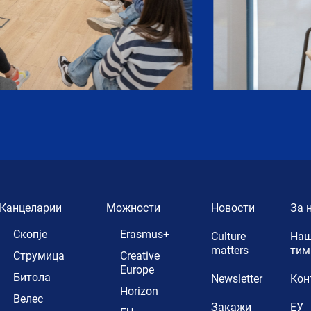
Канцеларии
Можности
Новости
За 
Скопје
Erasmus+
Culture
Наш
matters
тим
Струмица
Creative
Europe
Битола
Newsletter
Кон
Horizon
Велес
Закажи
ЕУ