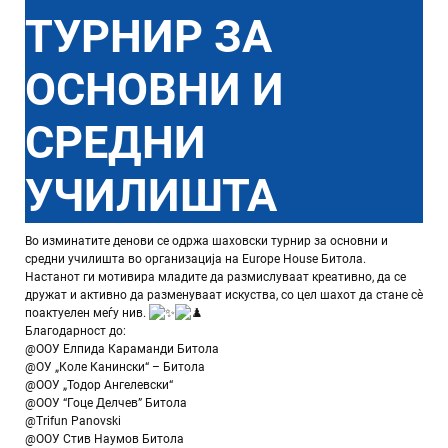
ТУРНИР ЗА
ОСНОВНИ И
СРЕДНИ
УЧИЛИШТА
Во изминатите денови се одржа шаховски турнир за основни и
средни училишта во организација на Europe House Битола.
Настанот ги мотивира младите да размислуваат креативно, да се
дружат и активно да разменуваат искуства, со цел шахот да стане сè
поактуелен меѓу нив.
Благодарност до:
@ООУ Елпида Караманди Битола
@ОУ „Коле Канински“ – Битола
@ОOУ „Тодор Ангелевски“
@ООУ “Гоце Делчев” Битола
@Trifun Panovski
@ООУ Стив Наумов Битола