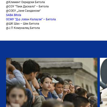
@Климент Охридски Битола
@СОУ “Таки Даскало“ – Битола
@СОЕУ „Јане Сандански“
SABA Bitola
ОСМУ “Д-р Јован Калаузи” – Битола
@ШК Шах – Шех Битола
@Ј.П Комуналец Битола