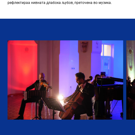
рефлектираа нивната длабока љубов, преточена во музика.