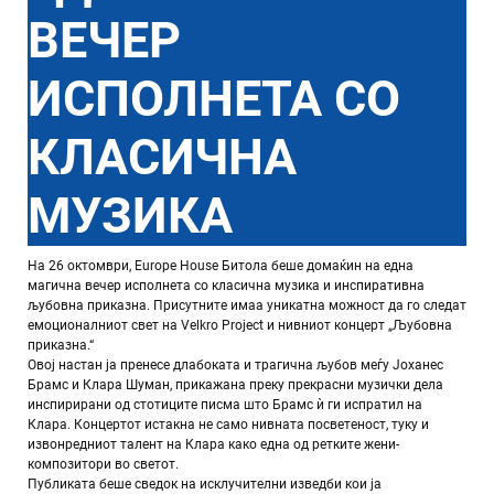
ВЕЧЕР
ИСПОЛНЕТА СО
КЛАСИЧНА
МУЗИКА
На 26 октомври, Europe House Битола беше домаќин на една
магична вечер исполнета со класична музика и инспиративна
љубовна приказна. Присутните имаа уникатна можност да го следат
емоционалниот свет на Velkro Project и нивниот концерт „Љубовна
приказна.“
Овој настан ја пренесе длабоката и трагична љубов меѓу Јоханес
Брамс и Клара Шуман, прикажана преку прекрасни музички дела
инспирирани од стотиците писма што Брамс ѝ ги испратил на
Клара. Концертот истакна не само нивната посветеност, туку и
извонредниот талент на Клара како една од ретките жени-
композитори во светот.
Публиката беше сведок на исклучителни изведби кои ја