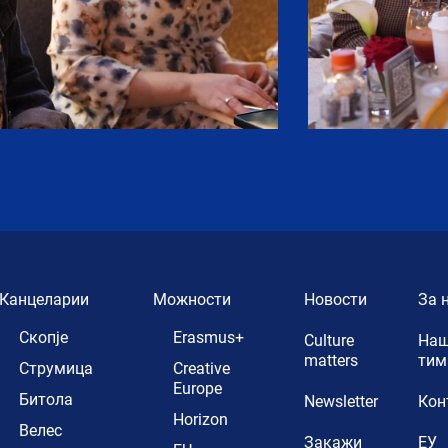
Канцеларии
Можности
Новости
За 
Скопје
Erasmus+
Culture
Наш
matters
тим
Струмица
Creative
Europe
Битола
Newsletter
Кон
Horizon
Велес
Закажи
ЕУ