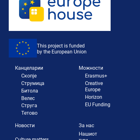
This project is funded
by the European Union
Канцеларии
Можности
Скопје
Erasmus+
Струмица
Creative
Europe
Битола
Horizon
Велес
EU Funding
Струга
Тетово
Новости
За нас
Нашиот
Culture matters