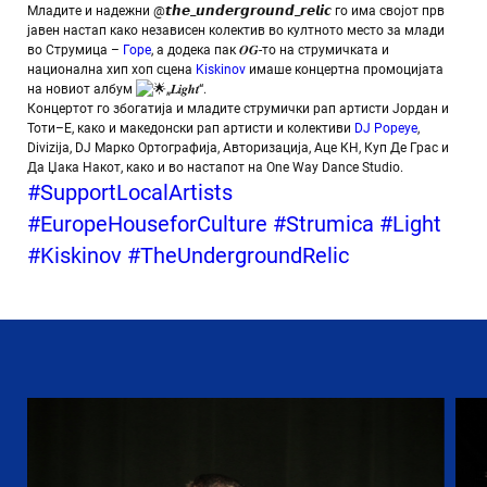
Младите и надежни @𝙩𝙝𝙚_𝙪𝙣𝙙𝙚𝙧𝙜𝙧𝙤𝙪𝙣𝙙_𝙧𝙚𝙡𝙞𝙘 го има својот прв
јавен настап како независен колектив во култното место за млади
во Струмица –
Горе
, а додека пак 𝑶𝑮-то на струмичката и
национална хип хоп сцена
Kiskinov
имаше концертна промоцијата
на новиот албум
„𝑳𝒊𝒈𝒉𝒕“.
Концертот го збогатија и младите струмички рап артисти Јордан и
Тоти–Е, како и македонски рап артисти и колективи
DJ Popeye
,
Divizija, DJ Марко Ортографија, Авторизација, Аце КН, Куп Де Грас и
Да Џака Накот, како и во настапот на One Way Dance Studio.
#SupportLocalArtists
#EuropeHouseforCulture
#Strumica
#Light
#Kiskinov
#TheUndergroundRelic