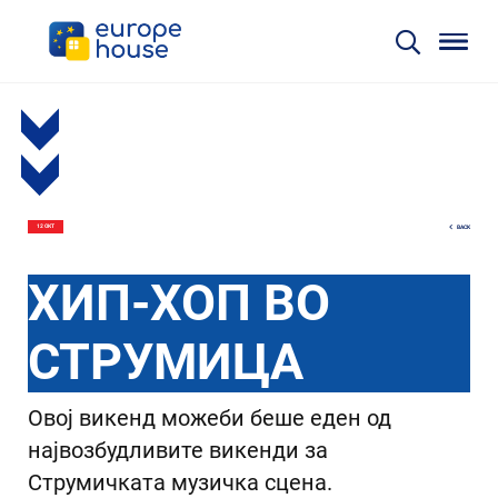
BACK
12 ОКТ
ХИП-ХОП ВО
СТРУМИЦА
Овој викенд можеби беше еден од
највозбудливите викенди за
Струмичката музичка сцена.