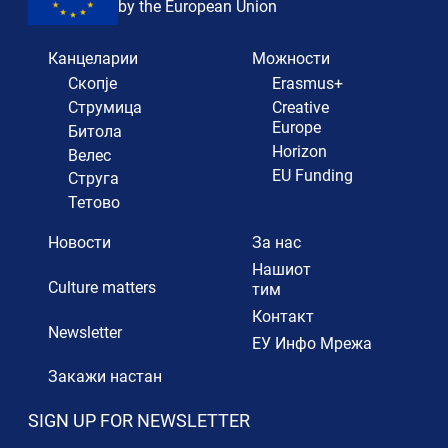
by the European Union
Канцеларии
Можности
Скопје
Erasmus+
Струмица
Creative
Europe
Битола
Horizon
Велес
EU Funding
Струга
Тетово
Новости
За нас
Нашиот
Culture matters
тим
Контакт
Newsletter
ЕУ Инфо Мрежа
Закажи настан
SIGN UP FOR NEWSLETTER