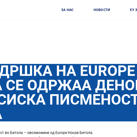
ЗА НАС
НОВОСТИ
ЕУ 
ДРШКА НА EUROPE
 СЕ ОДРЖАА ДЕНО
СИСКА ПИСМЕНОСТ
А
ст во Битола – овозможени од Europe House Битола.