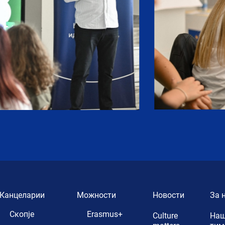
Канцеларии
Можности
Новости
За 
Скопје
Erasmus+
Culture
Наш