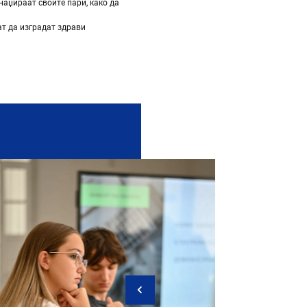
наџираат своите пари, како да
ат да изградат здрави