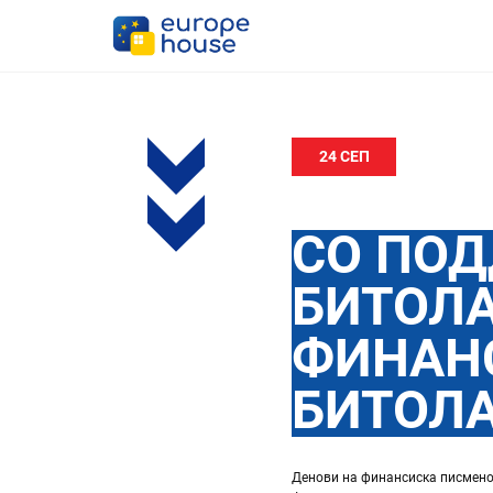
24 СЕП
СО ПОД
БИТОЛА
ФИНАН
БИТОЛ
Денови на финансиска писмено