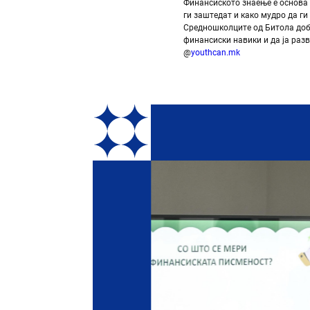
Финансиското знаење е основа 
ги заштедат и како мудро да ги
Средношколците од Битола доби
финансиски навики и да ја разв
@
youthcan.mk