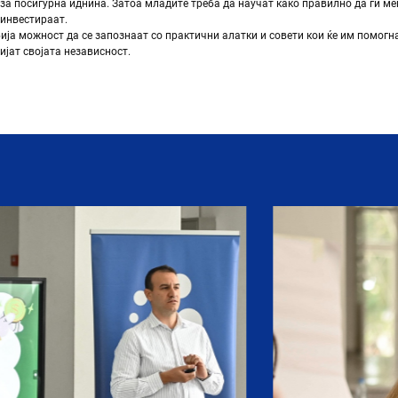
за посигурна иднина. Затоа младите треба да научат како правилно да ги ме
 инвестираат.
ја можност да се запознаат со практични алатки и совети кои ќе им помогн
ијат својата независност.