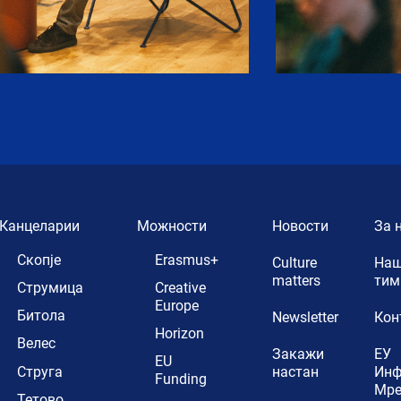
Канцеларии
Можности
Новости
За 
Скопје
Erasmus+
Culture
Наш
matters
тим
Струмица
Creative
Europe
Битола
Newsletter
Кон
Horizon
Велес
Закажи
ЕУ
EU
Струга
настан
Ин
Funding
Мр
Тетово