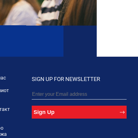
нас
SIGN UP FOR NEWSLETTER
иот
такт
Sign Up
фо
ежа