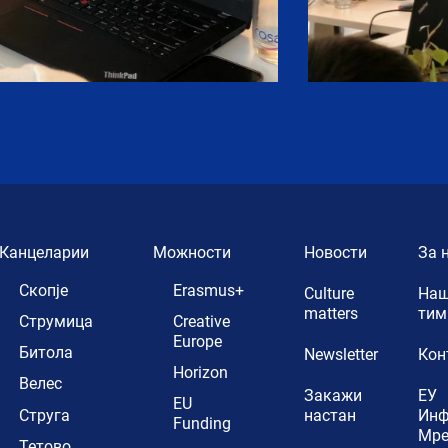
Канцеларии
Можности
Новости
За 
Скопје
Erasmus+
Culture
Наш
matters
тим
Струмица
Creative
Europe
Битола
Newsletter
Кон
Horizon
Велес
Закажи
ЕУ
EU
Струга
настан
Ин
Funding
Мр
Тетово