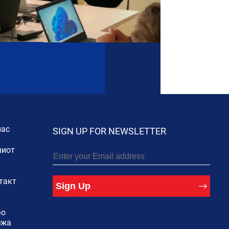
нас
SIGN UP FOR NEWSLETTER
иот
такт
Sign Up
фо
ежа