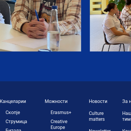
Канцеларии
Можности
Новости
За 
Скопје
Erasmus+
Culture
Наш
matters
тим
Струмица
Creative
Europe
Битола