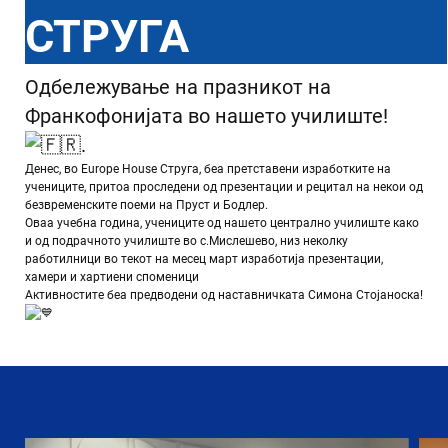
СТРУГА
Одбележување на празникот на
Франкофонијата во нашето училиште!
.
Денес, во
Europe House Струга
, беа претставени изработките на
учениците, притоа проследени од презентации и рецитал на некои од
безвременските поеми на Пруст и Бодлер.
Оваа учебна година, учениците од нашето централно училиште како
и од подрачното училиште во с.Мислешево, низ неколку
работилници во текот на месец март изработија презентации,
хамери и хартиени споменици
Активностите беа предводени од наставничката Симона Стојаноска!