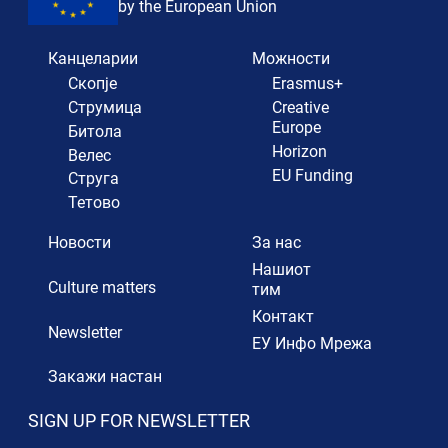
by the European Union
Канцеларии
Можности
Скопје
Erasmus+
Струмица
Creative
Europe
Битола
Horizon
Велес
EU Funding
Струга
Тетово
Новости
За нас
Нашиот
Culture matters
тим
Контакт
Newsletter
ЕУ Инфо Мрежа
Закажи настан
SIGN UP FOR NEWSLETTER