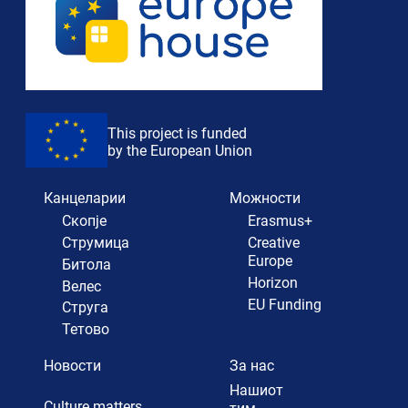
This project is funded
by the European Union
Канцеларии
Можности
Скопје
Erasmus+
Струмица
Creative
Europe
Битола
Horizon
Велес
EU Funding
Струга
Тетово
Новости
За нас
Нашиот
Culture matters