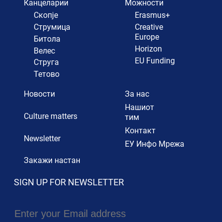
Канцеларии
Можности
Скопје
Erasmus+
Струмица
Creative
Europe
Битола
Horizon
Велес
EU Funding
Струга
Тетово
Новости
За нас
Нашиот
Culture matters
тим
Контакт
Newsletter
ЕУ Инфо Мрежа
Закажи настан
SIGN UP FOR NEWSLETTER