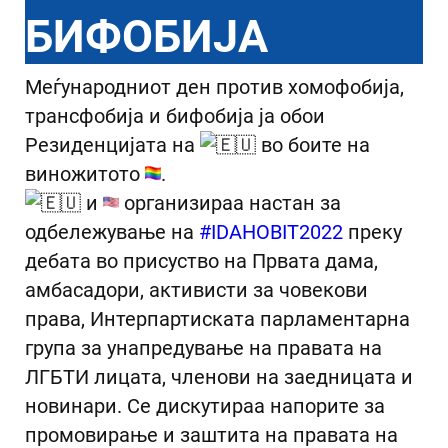
БИФОБИЈА
Меѓународниот ден против хомофобија,
трансфобија и бифобија ја обои
Резиденцијата на
во боите на
виножитото
.
и
организираа настан за
одбележување на
#IDAHOBIT2022
преку
дебата во присуство на Првата дама,
амбасадори, активисти за човекови
права, Интерпартиската парламентарна
група за унапредување на правата на
ЛГБТИ лицата, членови на заедницата и
новинари. Се дискутираа напорите за
промовирање и заштита на правата на