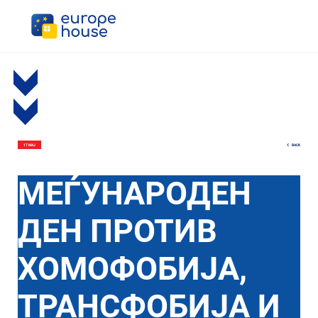
BACK
17 МАЈ
МЕЃУНАРОДEН
ДЕН ПРОТИВ
ХОМОФОБИЈА,
ТРАНСФОБИЈА И