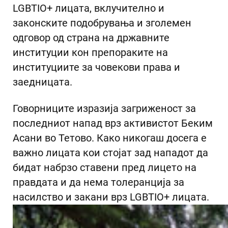
LGBTIO+ лицата, вклучително и
законските подобрувања и зголемен
одговор од страна на државните
институции кон препораките на
институциите за човекови права и
заедницата.
Говорниците изразија загриженост за
последниот напад врз активистот Беким
Асани во Тетово. Како никогаш досега е
важно лицата кои стојат зад нападот да
бидат набрзо ставени пред лицето на
правдата и да нема толеранција за
насилство и закани врз LGBTIO+ лицата.