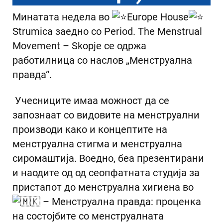
Минатата недела во
Europe House
Strumica заедно со Period. The Menstrual
Movement – Skopje се одржа
работилница со наслов „Менструална
правда“.
Учесниците имаа можност да се
запознаат со видовите на менструални
производи како и концептите на
менструална стигма и менструална
сиромаштија. Воедно, беа презентирани
и наодите од од сеопфатната студија за
пристапот до менструална хигиена во
– Менструална правда: проценка
на состојбите со менструалната