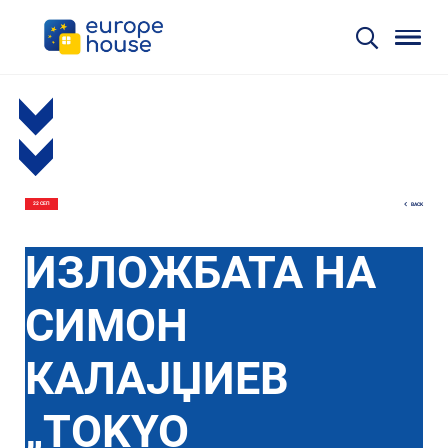
BACK
22 СЕП
ИЗЛОЖБАТА НА
СИМОН
КАЛАЈЏИЕВ
„ТOKYO