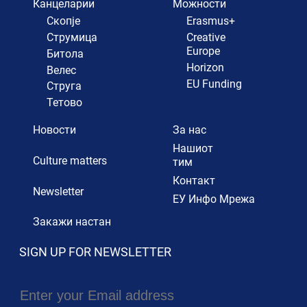
Канцеларии
Можности
Скопје
Erasmus+
Струмица
Creative
Europe
Битола
Horizon
Велес
EU Funding
Струга
Тетово
Новости
За нас
Нашиот
Culture matters
тим
Контакт
Newsletter
ЕУ Инфо Мрежа
Закажи настан
SIGN UP FOR NEWSLETTER