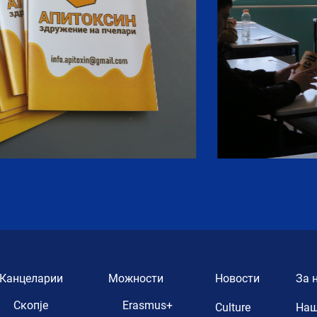
Канцеларии
Можности
Новости
За 
Скопје
Erasmus+
Culture
Наш