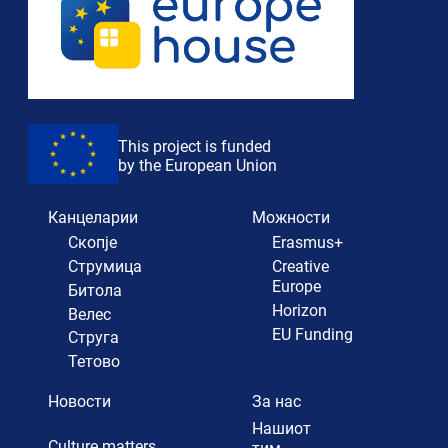
This project is funded
by the European Union
Канцеларии
Можности
Скопје
Erasmus+
Струмица
Creative
Europe
Битола
Horizon
Велес
EU Funding
Струга
Тетово
Новости
За нас
Нашиот
Culture matters