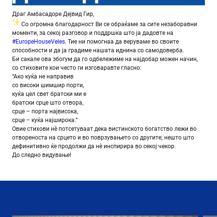
Драг Амбасадоре Дејвид Гир,
Со огромна благодарност Ви се обраќаме за сите незаборавни
моменти, за секој разговор и поддршка што ја дадовте на
#EuropeHouseVeles
. Тие ни помогнаа да веруваме во своите
способности и да ја градиме нашата иднина со самодоверба.
Би сакале ова збогум да го одбележиме на најдобар можен начин,
со стиховите кои често ги изговаравте гласно:
“Ако куќа не направив
со високи шимшир порти,
куќа цел свет братски ми е
братски срце што отвора,
срце – порта наjвисока,
срце – куќа наjширока.”
Овие стихови нè потсетуваат дека вистинското богатство лежи во
отвореноста на срцето и во поврзувањето со другите; нешто што
дефинитивно ќе продолжи да нè инспирира во секој чекор.
До следно видување!