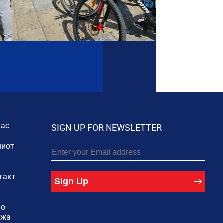
нас
SIGN UP FOR NEWSLETTER
иот
такт
Sign Up
фо
ежа