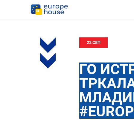
22 СЕП
ГО ИСТ
ТРКАЛА
МЛАДИ
#EUROP