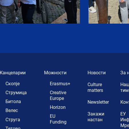
Канцеларии
Можности
Новости
За 
Скопје
Erasmus+
Culture
Наш
matters
тим
Струмица
Creative
Europe
Битола
Newsletter
Кон
Horizon
Велес
Закажи
ЕУ
EU
Струга
настан
Ин
Funding
Мр
Тетово