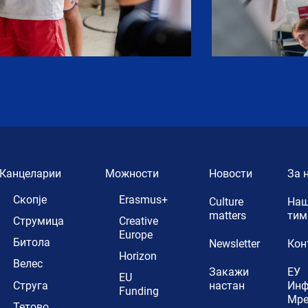
Канцеларии
Можности
Новости
За 
Скопје
Erasmus+
Culture
Наш
matters
тим
Струмица
Creative
Europe
Битола
Newsletter
Кон
Horizon
Велес
Закажи
ЕУ
EU
Струга
настан
Ин
Funding
Мр
Тетово