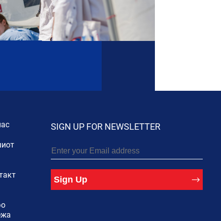
нас
SIGN UP FOR NEWSLETTER
иот
такт
Sign Up
фо
ежа