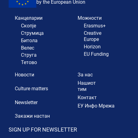
by the European Union
Канцеларии
Можности
Скопје
Erasmus+
Струмица
Creative
Europe
Битола
Horizon
Велес
EU Funding
Струга
Тетово
Новости
За нас
Нашиот
Culture matters
тим
Контакт
Newsletter
ЕУ Инфо Мрежа
Закажи настан
SIGN UP FOR NEWSLETTER