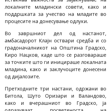
локалните младински совети, како и
поддршката за учество на младите во
процесите на донесување одлуки.
Во завршниот дел од настанот,
амбасадорот Клајн оствари средба и со
градоначалникот на Општина Градско,
Киро Нацков, каде што се разговараше
за точките што ги иницираше локалната
младина, како и заклучоците донесени
од дијалозите.
Претходните три настани, одржани во
Битола, Шуто Оризари и Валандово,
како и вчерашниот во Градско, ја
одразуваат посветеноста на