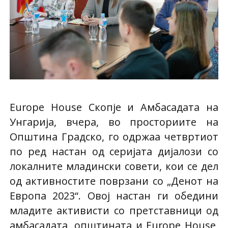
Europe House Скопје и Амбасадата на
Унгарија, вчера, во просториите на
Општина Градско, го одржаа четвртиот
по ред настан од серијата дијалози со
локалните младински совети, кои се дел
од активностите поврзани со „Денот на
Европа 2023“. Овој настан ги обедини
младите активисти со претставници од
амбасадата, општината и Europe House,