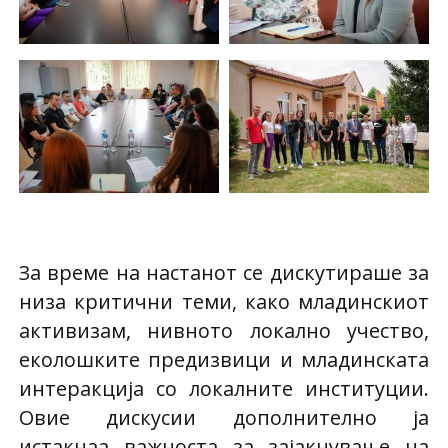
За време на настанот се дискутираше за
низа критични теми, како младинскиот
активизам, нивното локално учество,
еколошките предизвици и младинската
интеракција со локалните институции.
Овие дискусии дополнително ја
истакнаа важноста за зајакнување на