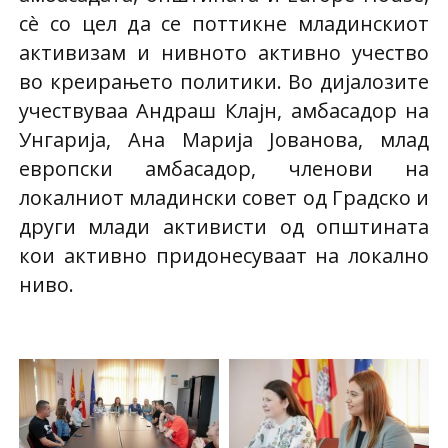
сè со цел да се поттикне младинскиот
активизам и нивното активно учество
во креирањето политики. Во дијалозите
учествуваа Андраш Клајн, амбасадор на
Унгарија, Ана Марија Јованова, млад
европски амбасадор, членови на
локалниот младински совет од Градско и
други млади активисти од општината
кои активно придонесуваат на локално
ниво.