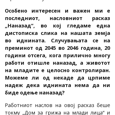
Особено интересен и важен ми е
последниот, насловниот расказ
„Наназад“, во кој гледаме една
дистописка слика на нашата земја
во иднината. Случувањата се на
преминот од 2045 во 2046 година, 20
години отсега, кога прилично многу
работи отишле наназад, а животот
на младите е целосно контролиран.
Можеме ли од некаде да црпиме
надеж дека иднината нема да ни
биде одење наназад?
Работниот наслов на овој расказ беше
токму „Дом за грижа на млади лица“ и