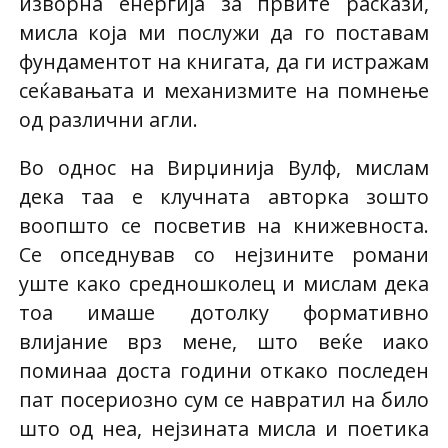
изворна енергија за првите раскази,
мисла која ми послужи да го поставам
фундаментот на книгата, да ги истражам
сеќавањата и механизмите на помнење
од различни агли.
Во однос на Вирџинија Вулф, мислам
дека таа е клучната авторка зошто
воопшто се посветив на книжевноста.
Се опседнував со нејзините романи
уште како средношколец и мислам дека
тоа имаше дотолку формативно
влијание врз мене, што веќе иако
поминаа доста години откако последен
пат посериозно сум се навратил на било
што од неа, нејзината мисла и поетика