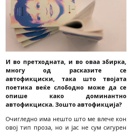
И во претходната, и во оваа збирка,
многу од расказите се
автофикциски, така што твојата
поетика веќе слободно може да се
опише како доминантно
автофикциска. Зошто автофикција?
Очигледно има нешто што ме влече кон
овој тип проза, но и јас не сум сигурен