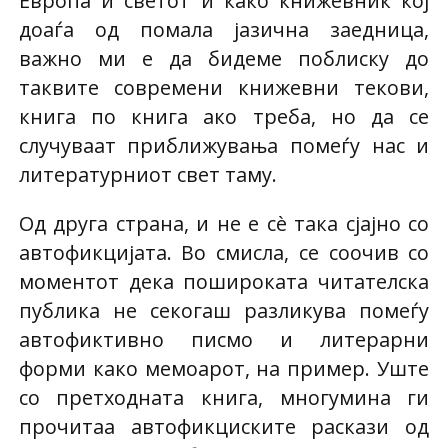
Европа и светот и како книжевник кој
доаѓа од помала јазична заедница,
важно ми е да бидеме поблиску до
таквите современи книжевни текови,
книга по книга ако треба, но да се
случуваат приближувања помеѓу нас и
литературниот свет таму.
Од друга страна, и не е сè така сјајно со
автофикцијата. Во смисла, се соочив со
моментот дека пошироката читателска
публика не секогаш разликува помеѓу
автофиктивно писмо и литерарни
форми како мемоарот, на пример. Уште
со претходната книга, многумина ги
прочитаа автофикциските раскази од