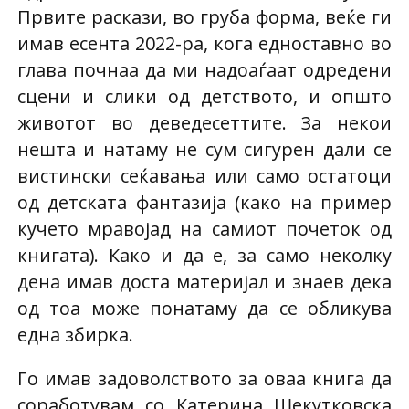
Првите раскази, во груба форма, веќе ги
имав есента 2022-ра, кога едноставно во
глава почнаа да ми надоаѓаат одредени
сцени и слики од детството, и општо
животот во деведесеттите. За некои
нешта и натаму не сум сигурен дали се
вистински сеќавања или само остатоци
од детската фантазија (како на пример
кучето мравојад на самиот почеток од
книгата). Како и да е, за само неколку
дена имав доста материјал и знаев дека
од тоа може понатаму да се обликува
една збирка.
Го имав задоволството за оваа книга да
соработувам со Катерина Шекутковска