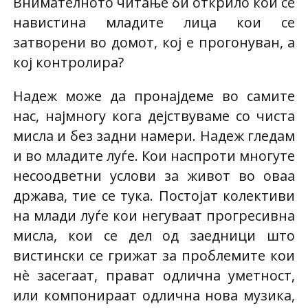
Внимателното читање би открило кои се
навистина младите лица кои се
затворени во домот, кој е прогонуван, а
кој контролира?
Надеж може да пронајдеме во самите
нас, најмногу кога дејствуваме со чиста
мисла и без задни намери. Надеж гледам
и во младите луѓе. Кои наспроти многуте
несоодветни услови за живот во оваа
држава, тие се тука. Постојат колективи
на млади луѓе кои негуваат прогресивна
мисла, кои се дел од заедници што
вистински се грижат за проблемите кои
нè засегаат, прават одлична уметност,
или компонираат одлична нова музика,