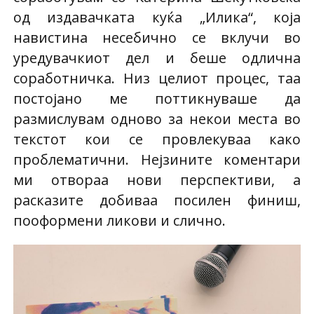
од издавачката куќа „Илика“, која
навистина несебично се вклучи во
уредувачкиот дел и беше одлична
соработничка. Низ целиот процес, таа
постојано ме поттикнуваше да
размислувам одново за некои места во
текстот кои се провлекуваа како
проблематични. Нејзините коментари
ми отвораа нови перспективи, а
расказите добиваа посилен финиш,
пооформени ликови и слично.