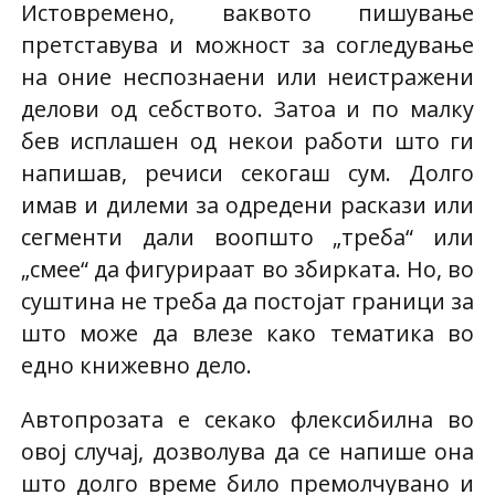
Истовремено, ваквото пишување
претставува и можност за согледување
на оние неспознаени или неистражени
делови од себството. Затоа и по малку
бев исплашен од некои работи што ги
напишав, речиси секогаш сум. Долго
имав и дилеми за одредени раскази или
сегменти дали воопшто „треба“ или
„смее“ да фигурираат во збирката. Но, во
суштина не треба да постојат граници за
што може да влезе како тематика во
едно книжевно дело.
Автопрозата е секако флексибилна во
овој случај, дозволува да се напише она
што долго време било премолчувано и