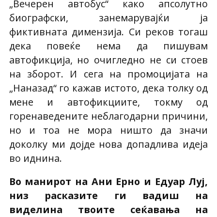
„Вечерен автобус“ како апсолутно
биографски, занемарувајќи ја
фиктивната димензија. Си реков тогаш
дека повеќе нема да пишувам
автофикција, но очигледно не си стоев
на зборот. И сега на промоцијата на
„Наназад“ го кажав истото, дека толку од
мене и автофикциите, токму од
горенаведените неблагодарни причини,
но и тоа не мора ништо да значи
доколку ми дојде нова допадлива идеја
во иднина.
Во манирот на Ани Ерно и Едуар Луј,
низ расказите ги вадиш на
виделина твоите сеќавања на