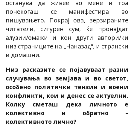
останува да живее во мене и тоа
понекогаш се манифестира во
пишувањето. Покрај ова, верзираните
читатели, сигурен сум, ќе пронајдат
алузии/омажи и кон други автори/ки
низ страниците на „Наназад“, и странски
и домашни.
Низ расказите се појавуваат разни
случувања во земјава и во светот,
особено политички тензии и воени
конфликти, кои и денес се актуелни.
Колку сметаш дека личното е
колективно и обратно –
колективното лично?