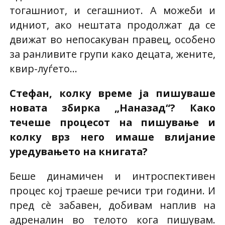
тогашниот, и сегашниот. А можеби и
идниот, ако нештата продолжат да се
движат во непосакуван правец, особено
за ранливите групи како децата, жените,
квир-луѓето…
Стефан, колку време ја пишуваше
новата збирка „Наназад“? Како
течеше процесот на пишување и
колку врз него имаше влијание
уредувањето на книгата?
Беше динамичен и интроспективен
процес кој траеше речиси три години. И
пред сè забавен, добивам наплив на
адреналин во телото кога пишувам.