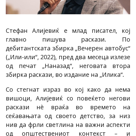
Стефан Алијевиќ е млад писател, кој
главно пишува раскази. По
дебитантската збирка „Вечерен автобус“
(„Или-или“, 2022), пред два месеца излезе
од печат „Наназад“, неговата втора
збирка раскази, во издание на „Илика“.
Со стегнат израз во кој како да нема
вишоци, Алијевиќ со повеќето негови
раскази нè враќа во времето на
сеќавањата од своето детство, за низ
нив да фрли светлина на важни аспекти
од општествениот контекст – и