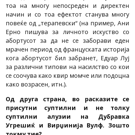
тоа на многу непосреден и директен
начин и со тоа ефектот станува многу
повеќе од „терапевски“ (на пример, Ани
Ерно пишува за личното искуство со
абортусот за да не се заборави еден
мрачен период од француската историја
кога абортусот бил забранет, Едуар Луј
за различни типови на насилство со кои
се соочува како квир момче или подоцна
како возрасен, итн.).
Од друга страна, во расказите се
присутни суптилни и не толку
суптилни алузии на Дубравка
Угрешиќ и Вирџинија Вулф. Зошто
токму тие?