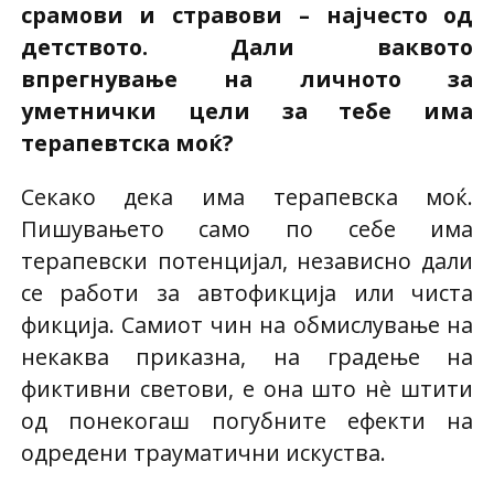
срамови и стравови – најчесто од
детството. Дали ваквото
впрегнување на личното за
уметнички цели за тебе има
терапевтска моќ?
Секако дека има терапевска моќ.
Пишувањето само по себе има
терапевски потенцијал, независно дали
се работи за автофикција или чиста
фикција. Самиот чин на обмислување на
некаква приказна, на градење на
фиктивни светови, е она што нè штити
од понекогаш погубните ефекти на
одредени трауматични искуства.