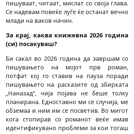
пишуваат, читаат, мислат со своја глава.
Се надевам повеќе луѓе ќе останат вечно
млади на ваков начин.
За крај, каква книжевна 2026 година
(си) посакуваш?
Би сакал во 2026 година да завршам со
пишувањето на мојот прв роман,
потфат кој го ставив на пауза поради
пишувањето на расказите од збирката
„Наназад“, чија појава не беше толку
планирана. Едноставно ми се случија, ме
обземаа и ним им се посветив. Во мигот
кога стопирав со романот веќе имав
идентификувано проблеми за кои тогаш