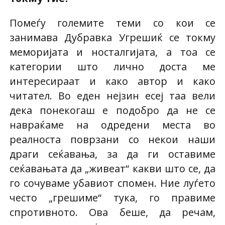
Помеѓу големите теми со кои се
занимава Дубравка Угрешиќ се токму
меморијата и носталгијата, а тоа се
категории што лично доста ме
интересираат и како автор и како
читател. Во еден нејзин есеј таа вели
дека понекогаш е подобро да не се
навраќаме на одредени места во
реалноста поврзани со некои наши
драги сеќавања, за да ги оставиме
сеќавањата да „живеат“ какви што се, да
го сочуваме убавиот спомен. Ние луѓето
често „грешиме“ тука, го правиме
спротивното. Ова беше, да речам,