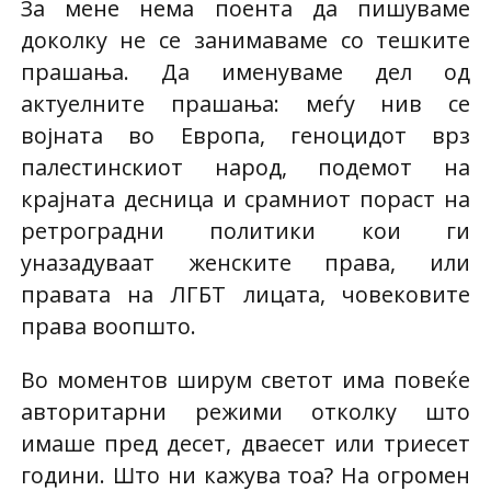
За мене нема поента да пишуваме
доколку не се занимаваме со тешките
прашања. Да именуваме дел од
актуелните прашања: меѓу нив се
војната во Европа, геноцидот врз
палестинскиот народ, подемот на
крајната десница и срамниот пораст на
ретроградни политики кои ги
уназадуваат женските права, или
правата на ЛГБТ лицата, човековите
права воопшто.
Во моментов ширум светот има повеќе
авторитарни режими отколку што
имаше пред десет, дваесет или триесет
години. Што ни кажува тоа? На огромен