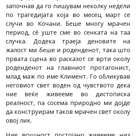
започнав да го пишувам неколку недели
по трагедијата која во месец март се
случи во Кочани. Беше многу мрачен
период, сè уште сме во сенката на таа
случка. Додека траеја деновите на
жалост ми беше и роденденот, така што
првата сцена во расказот се врти околу
роденденот на главниот протагонист,
млад маж по име Климент. Го обликував
неговиот свет воден од чувството дека
ние веќе живееме во дистописка
реалност, па сосема природно ми дојде
да конструирам таков мрачен свет околу
овој лик.
Ние всушност постојано живееме низ