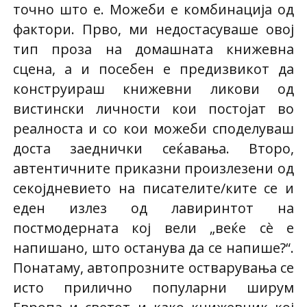
точно што е. Можеби е комбинација од
фактори. Прво, ми недостасуваше овој
тип проза на домашната книжевна
сцена, а и посебен е предизвикот да
конструираш книжевни ликови од
вистински личности кои постојат во
реалноста и со кои можеби споделуваш
доста заеднички сеќавања. Второ,
автентичните приказни произлезени од
секојдневието на писателите/ките се и
еден излез од лавиринтот на
постмодерната кој вели „веќе сè е
напишано, што останува да се напише?“.
Понатаму, автопрозните остварувања се
исто прилично популарни ширум