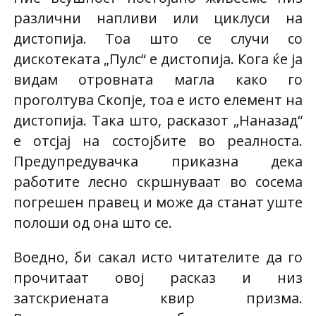
различни напливи или циклуси на
дистопија. Тоа што се случи со
дискотеката „Пулс“ е дистопија. Кога ќе ја
видам отровната магла како го
проголтува Скопје, тоа е исто елемент на
дистопија. Така што, расказот „Наназад“
е отсјај на состојбите во реалноста.
Предупредувачка приказна дека
работите лесно скршнуваат во сосема
погрешен правец и може да станат уште
полоши од она што се.
Воедно, би сакал исто читателите да го
прочитаат овој расказ и низ
затскриената квир призма.