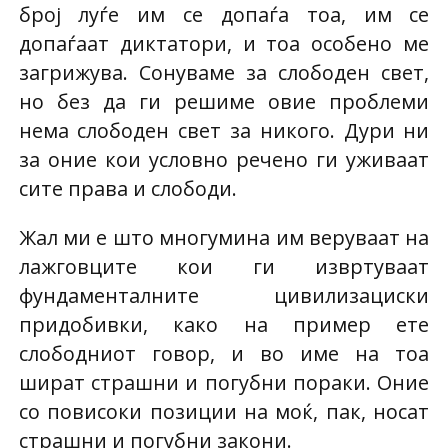
број луѓе им се допаѓа тоа, им се
допаѓаат диктатори, и тоа особено ме
загрижува. Сонуваме за слободен свет,
но без да ги решиме овие проблеми
нема слободен свет за никого. Дури ни
за оние кои условно речено ги уживаат
сите права и слободи.
Жал ми е што многумина им веруваат на
лажговците кои ги извртуваат
фундаменталните цивилизациски
придобивки, како на пример ете
слободниот говор, и во име на тоа
шират страшни и погубни пораки. Оние
со повисоки позиции на моќ, пак, носат
страшни и погубни закони.