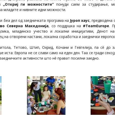
ан
„Откриј ги можностите“
понуди саем за студирање, мо
на младите и нивните идни можности.
и беа дел од заедничката програма на
Јуроп хаус
, предводена
 во Северна Македонија
, со поддршка на
#TeamEurope
. П
музика, младинско учество и локални иницијативи, Денот 
ц на отворени настани, локална соработка и заеднички европск
Битола, Тетово, Штип, Охрид, Кочани и Гевгелија, па сè до 
е иста: Европа не се слави само на еден ден. Таа се гради секој
 заедничките активности што нè прават посилни заедно.