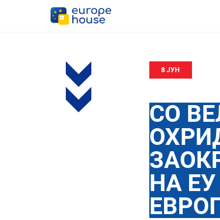
8 ЈУН
СО ВЕ
ОХРИД
ЗАОК
НА ЕУ
ЕВРОП