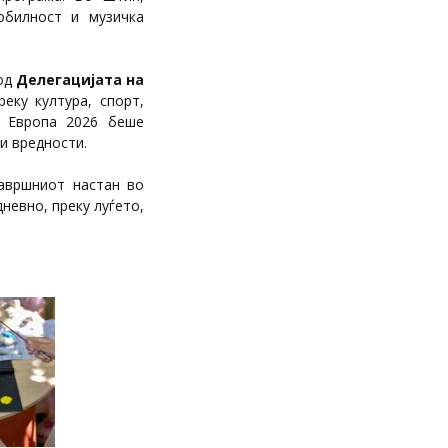
билност и музичка
 од
Делегацијата на
реку култура, спорт,
на Европа 2026 беше
и вредности.
завршниот настан во
дневно, преку луѓето,