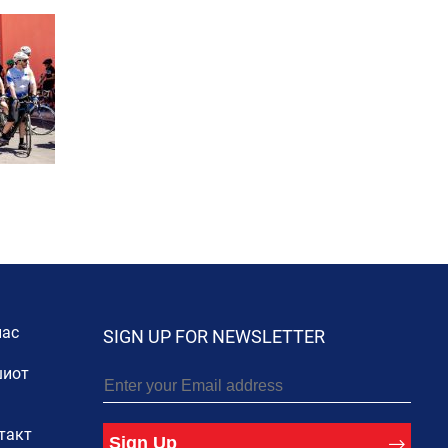
нас
SIGN UP FOR NEWSLETTER
иот
такт
Sign Up