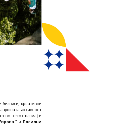
и бизниси, креативни
завршната активност
то во текот на мај и
Европа.”
и
Посилни