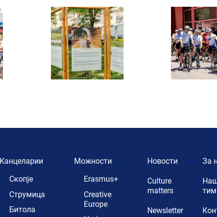
Канцеларии
Можности
Новости
За 
Скопје
Erasmus+
Culture
Наш
matters
тим
Струмица
Creative
Europe
Битола
Newsletter
Кон