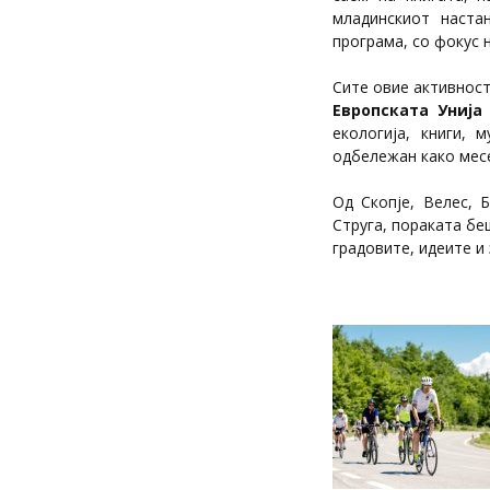
младинскиот наст
програма, со фокус 
Сите овие активност
Европската Унија
екологија, книги, 
одбележан како месе
Од Скопје, Велес, 
Струга, пораката беш
градовите, идеите и