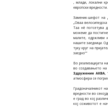
, млади, локални к
европски вредности.
Заменик-шефот на 
„Оваа велосипедска 
Таа нè потсетува д
можеме да постигне
малите, одржливи 
нашите заедници. Од 
туку круг на пријат
заедно““
Во реализацијата н
во создавањето на 
Здружение АКВА
, 
атмосфера се погри
Градоначалникот н
вредности во секојд
е град во кој разли
кој соживотот е на