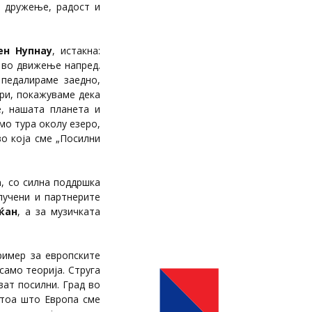
а дружење, радост и
ен Нупнау
, истакна:
ш во движење напред.
 педалираме заедно,
ри, покажуваме дека
, нашата планета и
амо тура околу езеро,
во која сме „Посилни
а
, со силна поддршка
лучени и партнерите
ќан
, а за музичката
ример за европските
само теорија. Струга
ват посилни. Град во
атоа што Европа сме