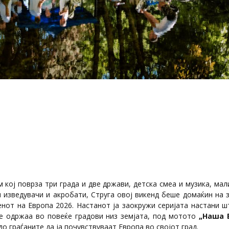
 кој поврза три града и две држави, детска смеа и музика, мал
и изведувачи и акробати, Струга овој викенд беше домаќин на 
нот на Европа 2026. Настанот ја заокружи серијата настани ш
се одржаа во повеќе градови низ земјата, под мотото
„Наша 
 до граѓаните да ја почувствуваат Европа во својот град.