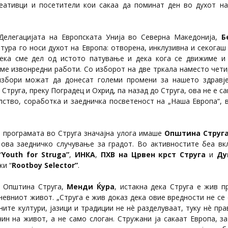
реативци и посетители кои сакаа да поминат ден во духот н
Делегацијата на Европската Унија во Северна Македонија,
Б
тура го носи духот на Европа: отворена, инклузивна и секога
ека сме дел од истото патување и дека кога се движиме и
ме извонредни работи. Со изборот на две тркала наместо чети
избори можат да донесат големи промени за нашето здравје
Струга, преку Поградец и Охрид, па назад до Струга, ова не е с
елство, соработка и заедничка посветеност на „Наша Европа“, 
а програмата во Струга значајна улога имаше
Општина Струг
ова заедничко случување за градот. Во активностите беа вк
“
Youth for Struga”
,
ИНКА
,
ПХВ на Црвен крст Струга
и
Ду
жи “
Rootboy Selector”
.
а Општина Струга,
Менди Ќура
, истакна дека Струга е жив п
невниот живот. „Струга е жив доказ дека овие вредности не се 
чните култури, јазици и традиции не нè разделуваат, туку нè пра
чин на живот, а не само слоган. Стружани ја сакаат Европа, з