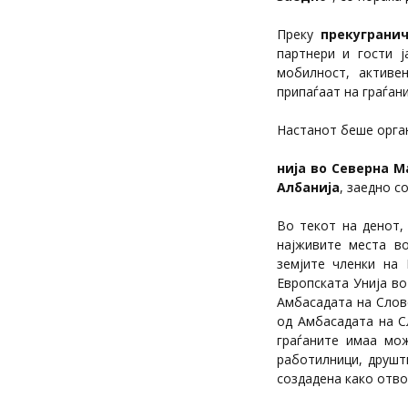
Преку
прекуграни
партнери и гости ј
мобилност, активе
припаѓаат на граѓани
Настанот беше орга
нија во Северна М
Албанија
, заедно с
Во текот на денот,
најживите места во
земјите членки на
Европската Унија в
Амбасадата на Слов
од Амбасадата на С
граѓаните имаа мож
работилници, друшт
создадена како отво