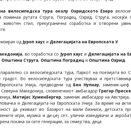
чна велосипедска тура околу Охридското Езеро
велосип
а поминаа рутата Струга, Поградец, Охрид, Струга, носејќи
н животен стил, прекугранична соработка и отворени јав
те.
низиран од
Јуроп хаус
и
Делегацијата на Европската У
акедонија
, во соработка со
Јуроп хаус
и
Делегацијата на Е
о
Општина Струга
,
Општина Поградец
и
Општина Охрид
.
 паралелно со велосипедската тура, Паркот на поезијата во С
 градот. Во велосипедската тура учествуваа и претставни
 Европската Унија, предводени од
Бен Нупнау
, заменик-шеф
о Северна Македонија, словенечкиот амбасадор
Грегор Преск
енија,
Матијас Хуменбергер
, заменик амбасадор на Австрија,
ловачка и Делегацијата на Европската Унија. За време на акти
ност да уживаат во базарот на мали бизниси, детската пр
вените игри, музика и ди-џеј сет, улични изведувачи и акроба
рена покана за сите генерации, за семејства, деца