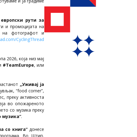
отуваме и ја градиме
 европски рути за
ти и промоцијата на
о на фотографот и
read.com/CyclingThread
а 2026, која низ мај
 и
#TeamEurope
, или
 настанот
„Уживај ја
увљак, “food corner”,
ес, преку активноста
рвја во опожареното
ето со музика преку
о музика“
.
па со книга“
донесе
 програма. Во Штип,