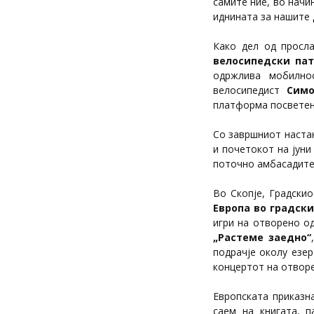
самите ние, во начи
иднината за нашите 
Како дел од просл
велосипедски па
одржлива мобилно
велосипедист
Сим
платформа посветена
Со завршниот настан
и почетокот на јуни
поточно амбасадите 
Во Скопје, Градски
Европа во градски
игри на отворено од
„Растеме заедно“
подрачје околу езе
концертот на отвор
Европската приказн
саем на книгата, п