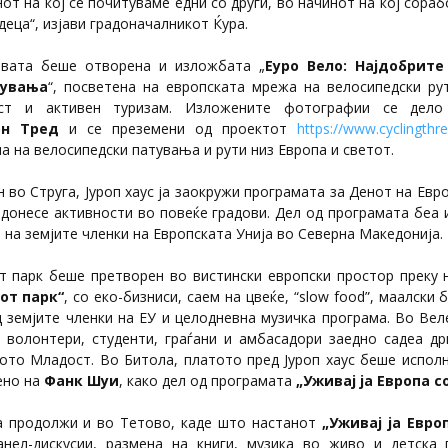
нот на кој се почитуваме едни со други, во начинот на кој сораб
деца“, изјави градоначалникот Ќура.
авата беше отворена и изложбата „
Еуро Вело: Најдобрите
тувања
“, посветена на европската мрежа на велосипедски ру
ст и активен туризам. Изложените фотографии се дел
он Тред
и се преземени од проектот
https://www.cyclingth
 на велосипедски патувања и рути низ Европа и светот.
 во Струга, Јуроп хаус ја заокружи програмата за Денот на Европ
 донесе активности во повеќе градови. Дел од програмата беа
на земјите членки на Европската Унија во Северна Македонија.
от парк беше претворен во вистински европски простор преку
от парк“
, со еко-бизниси, саем на цвеќе, “slow food”, маалски б
 земјите членки на ЕУ и целодневна музичка програма. Во Вел
, волонтери, студенти, граѓани и амбасадори заедно садеа д
рото Младост. Во Битола, платото пред Јуроп хаус беше исполн
ено на
Фанк Шуи
, како дел од програмата
„Уживај ја Европа с
а продолжи и во Тетово, каде што настанот
„Уживај ја Евро
анел-дискусии, размена на книги, музика во живо и детска