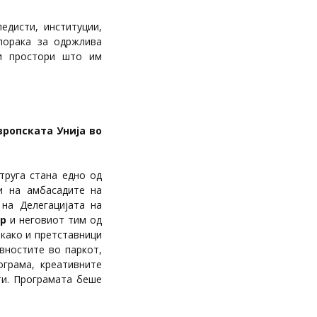
едисти, институции,
 порака за одржлива
ни простори што им
вропската Унија во
труга стана едно од
ци на амбасадите на
 на Делегацијата на
ер
и неговиот тим од
 како и претставници
вностите во паркот,
ограма, креативните
ти. Програмата беше