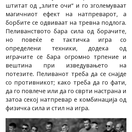
штитат од „злите очи“ и го зголемуваат
магичниот ефект на натпреварот, а
борбите се одвиваат на тревна подлога.
Пеливанството бара сила од борачите,
но повеќе е тактичка игра со
определени техники, додека од
играчите се бара огромно трпение и
вештина при изведувањето на
потезите. Пеливанот треба да се снајде
со противникот; како треба да го фати,
да го повлече или да го сврти настрана и
затоа секој натпревар е комбинација од
физичка сила и стил на игра.