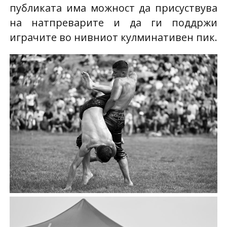
публиката има можност да присуствува
на натпреварите и да ги поддржи
играчите во нивниот кулминативен пик.