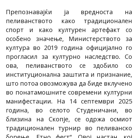
Препознавајќи ја вредноста на
пеливанството како традиционален
спорт и како културен артефакт со
особено значење, Министерството за
култура во 2019 година официјално го
прогласил за културно наследство. Со
ова, пеливанството се здобило со
институционална заштита и признание,
што потоа овозможува да биде вклучено
во понатамошните современи културни
манифестации. На 14 септември 2025
година, во селото Студеничани, во
близина на Скопје, се одржа осмиот
традиционален турнир во пеливанско
борење „Етно фест“. Овој настан, кој