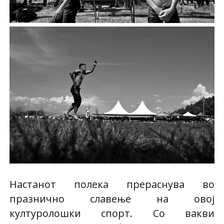
Настанот полека прераснува во
празнично славење на овој
културолошки спорт. Со вакви