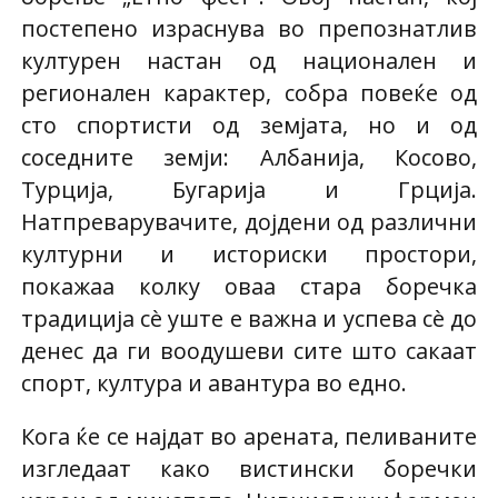
постепено израснува во препознатлив
културен настан од национален и
регионален карактер, собра повеќе од
сто спортисти од земјата, но и од
соседните земји: Албанија, Косово,
Турција, Бугарија и Грција.
Натпреварувачите, дојдени од различни
културни и историски простори,
покажаа колку оваа стара боречка
традиција сè уште е важна и успева сè до
денес да ги воодушеви сите што сакаат
спорт, култура и авантура во едно.
Кога ќе се најдат во арената, пеливаните
изгледаат како вистински боречки