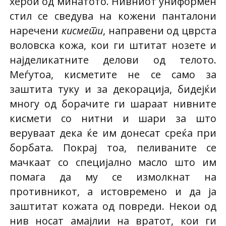
херои од минатото. Нивниот униформен
стил се сведува на кожени панталони
наречени
кисмети
, направени од цврста
воловска кожа, кои ги штитат нозете и
најделикатните делови од телото.
Меѓутоа, кисметите не се само за
заштита туку и за декорација, бидејќи
многу од борачите ги шараат нивните
кисмети со нитни и шари за што
веруваат дека ќе им донесат среќа при
борбата. Покрај тоа, пеливаните се
мачкаат со специјално масло што им
помага да му се измолкнат на
противникот, а истовремено и да ја
заштитат кожата од повреди. Некои од
нив носат амајлии на вратот, кои ги