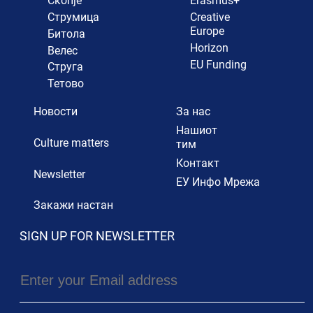
Скопје
Erasmus+
Струмица
Creative
Europe
Битола
Horizon
Велес
EU Funding
Струга
Тетово
Новости
За нас
Нашиот
Culture matters
тим
Контакт
Newsletter
ЕУ Инфо Мрежа
Закажи настан
SIGN UP FOR NEWSLETTER