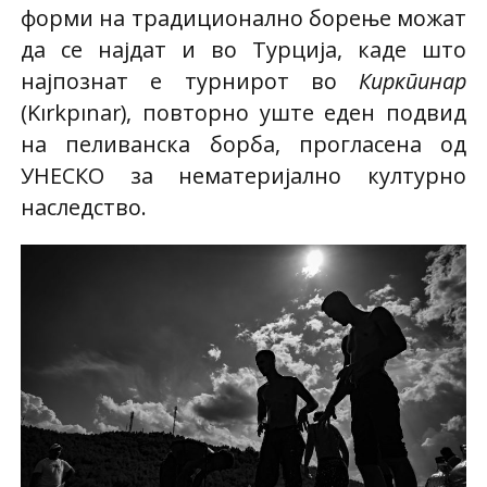
форми на традиционално борење можат
да се најдат и во Турција, каде што
најпознат е турнирот во
Киркпинар
(Kırkpınar), повторно уште еден подвид
на пеливанска борба, прогласена од
УНЕСКО за нематеријално културно
наследство.