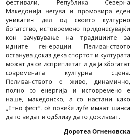
фестивали, Република Северна
Македонија негува и промовира еден
уникатен дел од своето културно
богатство, истовремено придонесувајќи
кон зачувување на традициите за
идните генерации. Пеливанството
останува доказ дека спортот и културата
можат да се испреплетат и да ја збогатат
современата културна сцена.
Пеливанството е живо, динамично,
полно со енергија и истовремено е
наше, македонско, а со настани како
„Етно фест“, сè повеќе луѓе имаат шанса
да го видат и одблизу да го доживеат.
Доротеа Огненовска