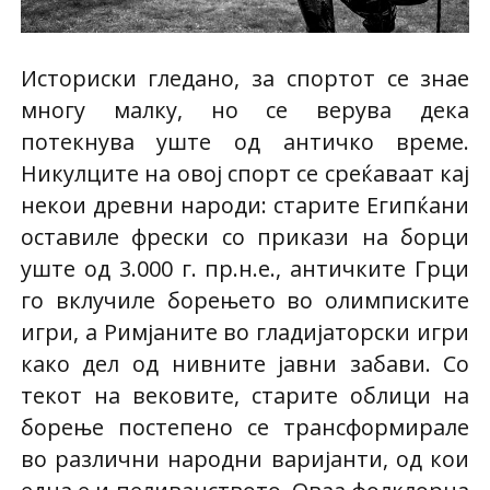
Историски гледано, за спортот се знае
многу малку, но се верува дека
потекнува уште од античко време.
Никулците на овој спорт се среќаваат кај
некои древни народи: старите Египќани
оставиле фрески со прикази на борци
уште од 3.000 г. пр.н.е., античките Грци
го вклучиле борењето во олимписките
игри, а Римјаните во гладијаторски игри
како дел од нивните јавни забави. Со
текот на вековите, старите облици на
борење постепено се трансформирале
во различни народни варијанти, од кои