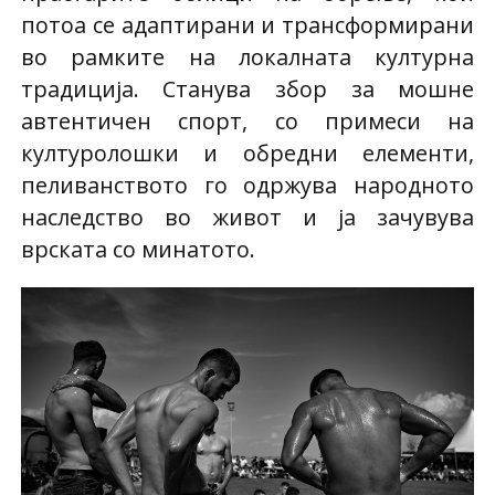
потоа се адаптирани и трансформирани
во рамките на локалната културна
традиција. Станува збор за мошне
автентичен спорт, со примеси на
културолошки и обредни елементи,
пеливанството го одржува народното
наследство во живот и ја зачувува
врската со минатото.