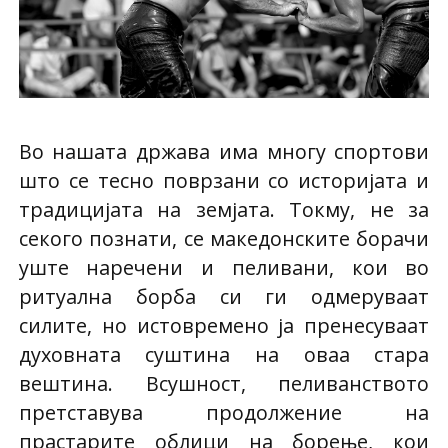
Во нашата држава има многу спортови
што се тесно поврзани со историјата и
традицијата на земјата. Токму, не за
секого познати, се македонските борачи
уште наречени и пеливани, кои во
ритуална борба си ги одмеруваат
силите, но истовремено ја пренесуваат
духовната суштина на оваа стара
вештина. Всушност, пеливанството
претставува продолжение на
прастарите облици на борење, кои