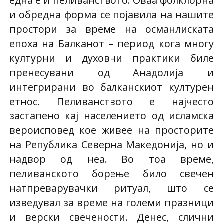
една е и пеливанството. Оваа фолклорна
и обредна форма се појавила на нашите
простори за време на османлиската
епоха на Балканот – период кога многу
културни и духовни практики биле
пренесувани од Анадолија и
интегрирани во балканскиот културен
етнос. Пеливанството е најчесто
застапено кај населението од исламска
вероисповед кое живее на просторите
на Република Северна Македонија, но и
надвор од неа. Во тоа време,
пеливанското борење било свечен
натпреварувачки ритуал, што се
изведувал за време на големи празници
и верски свечености. Денес, слични