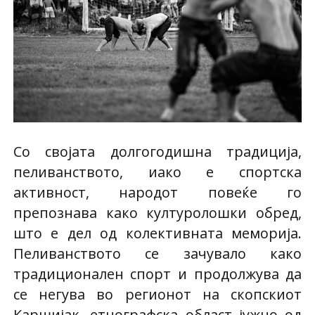
Со својата долгогодишна традиција,
пеливанството, иако е спортска
активност, народот повеќе го
препознава како културолошки обред,
што е дел од колективната меморија.
Пеливанството се зачувало како
традиционален спорт и продолжува да
се негува во регионот на скопскиот
Каршијак, етнографска област јужно од