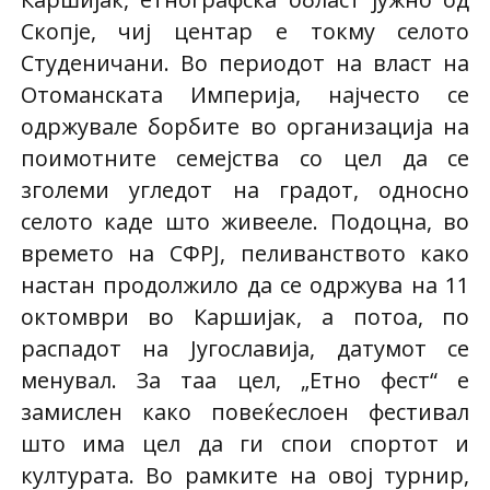
Скопје, чиј центар е токму селото
Студеничани. Во периодот на власт на
Отоманската Империја, најчесто се
одржувале борбите во организација на
поимотните семејства со цел да се
зголеми угледот на градот, односно
селото каде што живееле. Подоцна, во
времето на СФРЈ, пеливанството како
настан продолжило да се одржува на 11
октомври во Каршијак, а потоа, по
распадот на Југославија, датумот се
менувал. За таа цел, „Етно фест“ е
замислен како повеќеслоен фестивал
што има цел да ги спои спортот и
културата. Во рамките на овој турнир,