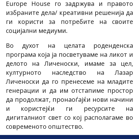
Europe House го задржува и правото
избраните дела/ креативни решенија да
ги користи за потребите на своите
социјални медиуми.
Во духот на целата роденденска
програма која ја посветуваме на ликот и
делото на Личеноски, имаме за цел,
културното наследство на Лазар
Личеноски да го пренесеме на младите
генерации и да им отстапиме простор
да продолжат, пронаоѓајќи нови начини
и користејќи ги ресурсите на
дигиталниот свет со кој располагаме во
современото општество.