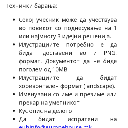
Технички барања:
Секој учесник може да учествува
во повикот со поднесување на 1
или најмногу 3 идејни решенија.
Илустрациите потребно е да
бидат доставени во и PNG.
формат. Документот да не биде
поголем од 10MB.
Илустрациите да бидат
хоризонтален формат (landscape).
Именувани со име и презиме или
прекар на уметникот
Кус опис на делото
Да бидат испратени на
euhinfo@europehouse.mk