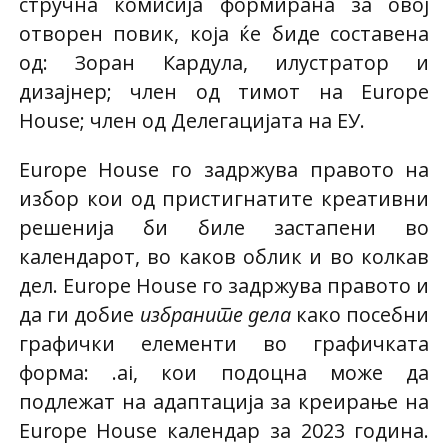
стручна комисија формирана за овој
отворен повик, која ќе биде составена
од: Зоран Кардула, илустратор и
дизајнер; член од тимот на Europe
House; член од Делегацијата на ЕУ.
Europe House го задржува правото на
избор кои од пристигнатите креативни
решенија би биле застапени во
календарот, во каков облик и во колкав
дел. Europe House го задржува правото и
да ги добие
избраните дела
како посебни
графички елементи во графичката
форма: .ai, кои подоцна може да
подлежат на адаптација за креирање на
Europe House календар за 2023 година.