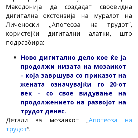
Македонија да создадат своевидна
дигитална екстензија на муралот на
Личеноски ,,Апотеоза на трудот”,
користејќи дигитални алатки, што
подразбира:
Ново дигитално дело кое ќе ја
продолжи низата на мозаикот
– која завршува со приказот на
жената означувајќи го 20-от
век – со свое видување на
продолжението на развојот на
трудот денес.
Детали за мозаикот „
Апотеоза на
трудот
“.