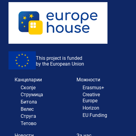
This project is funded
by the European Union
Канцеларии
Можности
Скопје
Erasmus+
Струмица
Creative
Europe
Битола
Horizon
Велес
EU Funding
Струга
Тетово
Новости
За нас