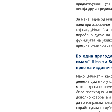
придонесуваат тука,
некоја друга средина
За мене, една од ни
лани при жирирањето
кај нас, „Илика“, а
порабено дупче на 
функцијата на јази
прегрне оние кои сак
Во една пригода
имам“. Што ти б
прво на издавачк
Иако „Илика“ – как
денеска сум многу 
можев да си ги зам
била претходно и ш
доволно храбра, а и 
да го направам први
соработувам со луѓе