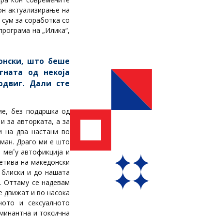
он актуализирање на
 сум за соработка со
програма на „Илика“,
онски, што беше
гната од некоја
одвиг. Дали сте
ие, без поддршка од
и за авторката, а за
и на два настани во
оман. Драго ми е што
 меѓу автофикција и
етива на македонски
 блиски и до нашата
. Оттаму се надевам
е движат и во насока
ното и сексуалното
оминантна и токсична