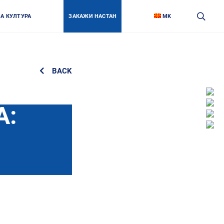
ЗА КУЛТУРА
ЗАКАЖИ НАСТАН
MK
BACK
Face
Link
Insta
А:
Link
Twitt
Link
Yout
Link