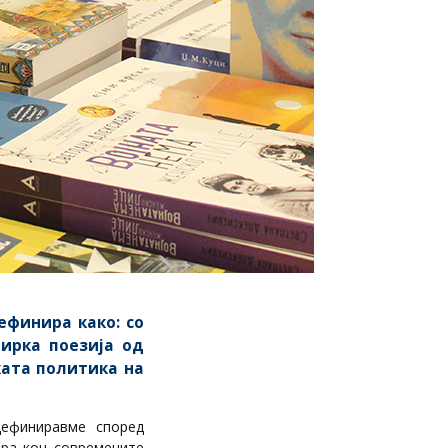
финира како: со
бирка поезија од
ката политика на
дефиниравме според
ира кон современите