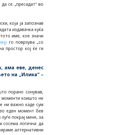
 да се „пресадат“ во
ки, која ја запознав
адата издавачка куќа
стото име, кое значи
рвју
го поврзува „со
а простор кој ќе ги
, ама еве, денес
ето на „Илика“ –
што порано сонував,
и моменти коишто не
е ни важно каде сум
 во еден момент бев
 луѓе покрај мене, за
и сосема логична: да
реираме алтернативни