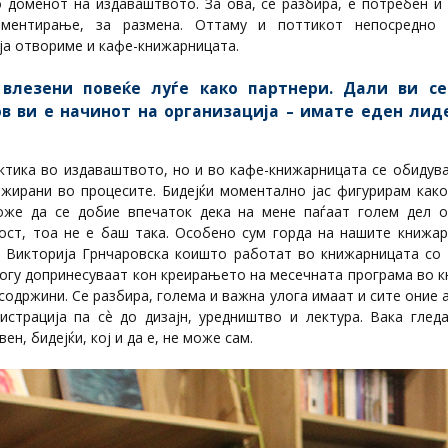
о доменот на издаваштвото. За ова, се разбира, е потребен и 
риментирање, за размена. Оттаму и поттикот непосредно
 ја отвориме и кафе-книжарницата.
 влезени повеќе луѓе како партнери. Дали ви се
в ви е начинот на организација – имате еден ли
ктика во издаваштвото, но и во кафе-книжарницата се обидув
гажирани во процесите. Бидејќи моментално јас фигурирам како
оже да се добие впечаток дека на мене паѓаат голем дел 
ност, тоа не е баш така. Особено сум горда на нашите книжар
 Викторија Грнчаровска коишто работат во книжарницата со 
ногу допринесуваат кон креирањето на месечната програма во к
 содржини. Се разбира, голема и важна улога имаат и сите оние а
нистрација па сѐ до дизајн, уредништво и лектура. Вака глед
ен, бидејќи, кој и да е, не може сам.