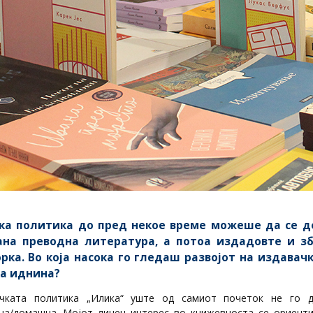
ка политика до пред некое време можеше да се де
ана преводна литература, а потоа издадовте и з
рка. Во која насока го гледаш развојот на издавач
ка иднина?
чката политика „Илика“ уште од самиот почеток не го 
на/домашна. Мојот личен интерес во книжевноста се ориент