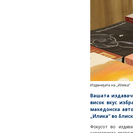
Изданијата на „Илика“
Вашата издавач
висок вкус избр
македонска авто
„Илика“ во блис
Фокусот во издава
категориите превод