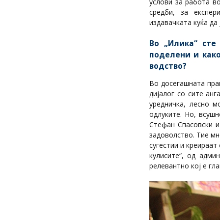
услови за работа в
средби, за експе
издавачката куќа да
Во „Илика“ сте
поделени и како
водство?
Во досегашната пра
дијалог со сите ан
уредничка, лесно м
одлуките. Но, всуш
Стефан Спасовски и
задоволство. Тие м
сугестии и креираат
кулисите“, од адми
релевантно кој е глав