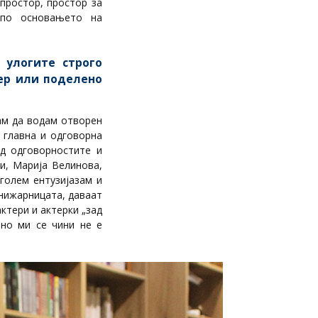
простор, простор за
 по основањето на
 улогите строго
дер или поделено
ам да водам отворен
 главна и одговорна
од одговорностите и
и, Марија Велинова,
голем ентузијазам и
нижарницата, даваат
ктери и актерки „зад
ано ми се чини не е