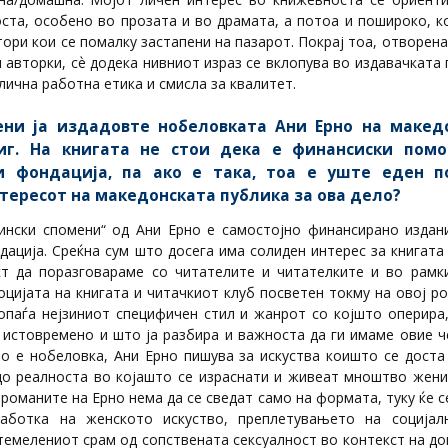
ста, особено во прозата и во драмата, а потоа и пошироко, к
тори кои се помалку застапени на пазарот. Покрај тоа, отворена
 авторки, сѐ додека нивниот израз се вклопува во издавачката 
слична работна етика и смисла за квалитет.
ени ја издадовте нобеловката Ани Ерно на макед
иг. На книгата не стои дека е финансиски помо
и фондација, па ако е така, тоа е уште еден п
тересот на македонската публика за ова дело?
чински спомени“ од Ани Ерно е самостојно финансирано издан
дација. Среќна сум што досега има солиден интерес за книгата 
 да поразговараме со читателите и читателките и во рамк
цијата на книгата и читачкиот клуб посветен токму на овој р
допаѓа нејзиниот специфичен стил и жанрот со којшто оперира,
о истовремено и што ја разбира и важноста да ги имаме овие ч
што е нобеловка, Ани Ерно пишува за искуства коишто се доста
до реалноста во којашто се израснати и живеат мноштво жени
 романите на Ерно нема да се сведат само на формата, туку ќе с
аботка на женското искуство, преплетувањето на социјал
темелениот срам од сопствената сексуалност во контекст на д