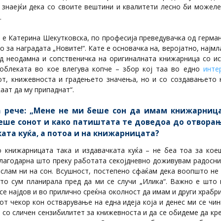
 знаејќи дека со своите вештини и квалитети лесно би можеле
.
в е Катерина Шекутковска, по професија преведувачка од германс
 за наградата „Новите!“. Кате е основачка на, веројатно, најмл
 од неодамна и сопственичка на оригиналната книжарница со и
облеката во кое влегува копче – збор кој таа во едно
инте
кот, книжевноста и градењето значења, но и со создавањето н
аат да му припаднат“.
 рече: „Мене не ми беше сон да имам книжарница
еше сонот и како патиштата те доведоа до отворањ
ата куќа, а потоа и на книжарницата?
о книжарницата така и издавачката куќа – не беа тоа за кое
благодарна што преку работата секојдневно доживувам радосн
ислам ни на сон. Всушност, постепено сфаќам дека воопшто не 
то сум планирала пред да ми се случи „Илика“. Важно е што
се најдов и во прилично среќна околност да имам и други храбри
от чекор кон остварување на една идеја која и денес ми се чин
 со сличен сензибилитет за книжевноста и да се обидеме да к