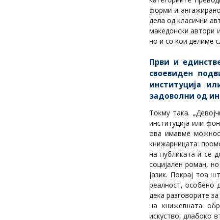
форми и ангажирано
дела од класични ав
македонски автори и
но и со кои делиме 
Први и единств
своевиден подв
институција ил
задоволни од ин
Токму така. „Девој
институција или фон
ова имавме можност
книжарницата: промо
на публиката ѝ се 
социјален роман, н
јазик. Покрај тоа 
реалност, особено 
дека разговорите за
на книжевната обр
искуство, длабоко в