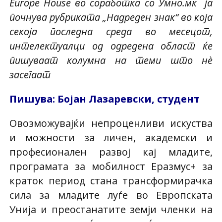
Europe House во соработка со Умно.мк ја
почнува рубриката „Надреден знак“ во која
секоја последна среда во месецот,
интелектуалци од одредена област ќе
пишуваат колумна на теми што нè
засегаат
Пишува: Бојан Лазаревски, студент
Овозможувајќи непроценливи искуства
и можности за личен, академски и
професионален развој кај младите,
програмата за мобилност Еразмус+ за
краток период стана трансформирачка
сила за младите луѓе во Европската
Унија и преостанатите земји членки на