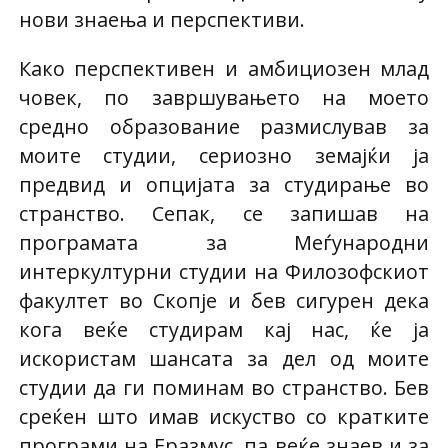
нови знаења и перспективи.
Како перспективен и амбициозен млад
човек, по завршувањето на моето
средно образование размислував за
моите студии, сериозно земајќи ја
предвид и опцијата за студирање во
странство. Сепак, се запишав на
програмата за Меѓународни
интеркултурни студии на Филозофскиот
факултет во Скопје и бев сигурен дека
кога веќе студирам кај нас, ќе ја
искористам шансата за дел од моите
студии да ги поминам во странство. Бев
среќен што имав искуство со кратките
програми на Еразмус, па веќе знаев и за