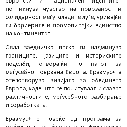
европски и национален идентитет
поттикнува чувство на поврзаност и
солидарност меѓу младите луѓе, уривајќи
ги бариерите и промовирајќи единство
на континентот.
Оваа заедничка врска ги надминува
границите, јазиците и историските
поделби, отворајќи го патот за
меѓусебно поврзана Европа. Еразмус+ ја
отелотворува визијата за обединета
Европа, каде што се почитуваат и слават
различностите, меѓусебното разбирање
и соработката.
Еразмус+ е повеќе од програма за
мобилност во буквална и филозофска