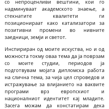
со непроценливи вештини, кои го
надминуваат академското знаење, а
стекнатите квалитети ги
позиционираат како катализатори за
позитивни промени во нивните
заедници, земји и светот.
Инспириран од моите искуства, но и од
можноста токму оваа тема да ја поврзам
со моите студии, периодов ја
подготвувам мојата дипломска работа
на слична тема, за чија цел спроведов и
истражување за влијанието на ваквите
програми врз европскиот и
националниот идентитет кај младите.
Засега можам да констатирам дека