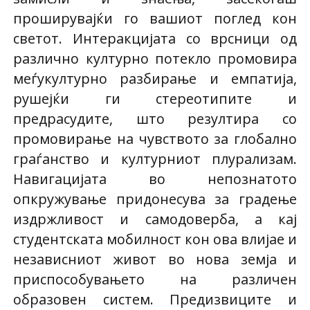
проширувајќи го вашиот поглед кон
светот. Интеракцијата со врсници од
различно културно потекло промовира
меѓукултурно разбирање и емпатија,
рушејќи ги стереотипите и
предрасудите, што резултира со
промовирање на чувството за глобално
граѓанство и културниот плурализам.
Навигацијата во непознатото
опкружување придонесува за градење
издржливост и самодоверба, а кај
студентската мобилност кон ова влијае и
независниот живот во нова земја и
приспособувањето на различен
образовен систем. Предизвиците и