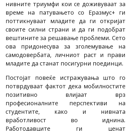
нивните триумфи кои се доживуваат за
време на патувањето со Еразмус+ ги
поттикнуваат младите да ги откријат
своите силни страни и да ги подобрат
вештините за решавање проблеми. Сето
ова придонесува за зголемување на
самодовербата, личниот раст и прави
младите да станат посигурни поединци.
Постојат повеќе истражувања што го
потврдуваат фактот дека мобилностите
позитивно влијаат врз
професионалните перспективи на
студентите, како и нивната
вработливост во иднина.
Работодавците ги ценат