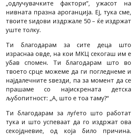
„одлучувачките фактори”, ужасот на
нивната празна ароганција. Еј, тука сме,
твоите ѕидови издржале 50 – ќе издржат
уште толку.
Ти благодарам за сите деца што
израснаа овде, на кои МКЦ секогаш им е
убав спомен. Ти благодарам што во
твоето срце можеме да ги погледнеме и
најдалечните ѕвезди, па за момент да се
прашаме со најискрената детска
љубопитност: „А, што е тоа таму?“
Ти благодарам за луѓето што работат
тука и што успеваат да го издржат ова
секојдневие, од која било причина.