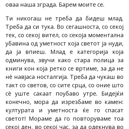
оваа наша зграда. Барем моите се.
Ти никогаш не треба да бидеш млад.
Треба да си тука. Во сегашноста, со секој
тек, со секој вител, со секоја моментална
убавина од уметност која светот ја нуди,
да ја впиеш. Млад е категорија која
одминува, звучи како стара полица за
книги кон која ретко се вртиме, за да не
нè навјаса носталгија. Треба да чукаш во
такт со светов, со сите срца, со оние што
сè уште сакаат поубаво утре. Бидејќи
конечно, мора да изрезбаме во камен:
културата и уметноста ќе го спасат
светот! Мораме да го повторуваме тоа
секој ден, во секој час, за да одекнува во