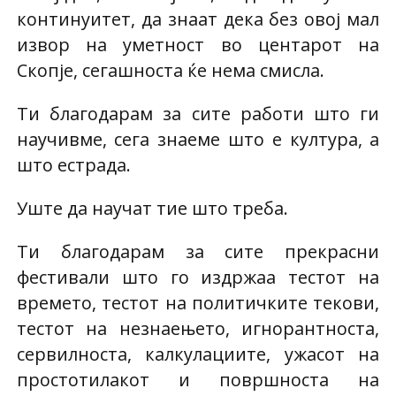
континуитет, да знаат дека без овој мал
извор на уметност во центарот на
Скопје, сегашноста ќе нема смисла.
Ти благодарам за сите работи што ги
научивме, сега знаеме што е култура, а
што естрада.
Уште да научат тие што треба.
Ти благодарам за сите прекрасни
фестивали што го издржаа тестот на
времето, тестот на политичките текови,
тестот на незнаењето, игнорантноста,
сервилноста, калкулациите, ужасот на
простотилакот и површноста на