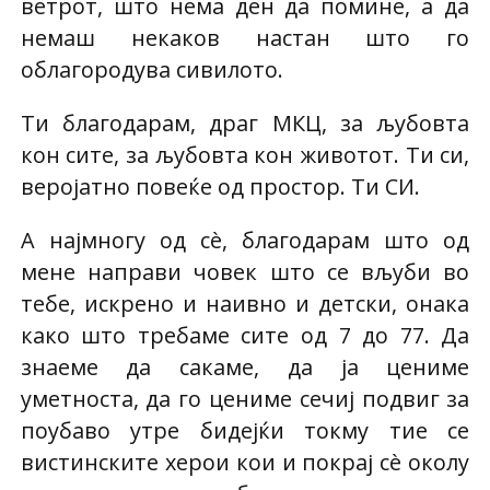
ветрот, што нема ден да помине, а да
немаш некаков настан што го
облагородува сивилото.
Ти благодарам, драг МКЦ, за љубовта
кон сите, за љубовта кон животот. Ти си,
веројатно повеќе од простор. Ти СИ.
А најмногу од сè, благодарам што од
мене направи човек што се вљуби во
тебе, искрено и наивно и детски, онака
како што требаме сите од 7 до 77. Да
знаеме да сакаме, да ја цениме
уметноста, да го цениме сечиј подвиг за
поубаво утре бидејќи токму тие се
вистинските херои кои и покрај сè околу