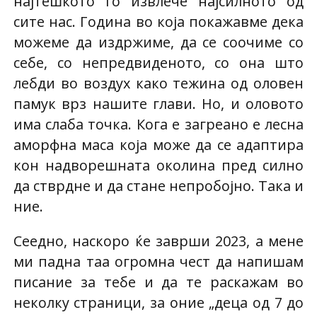
најтешкото го извлече најсилното од
сите нас. Година во која покажавме дека
можеме да издржиме, да се соочиме со
себе, со непредвиденото, со она што
лебди во воздух како тежина од оловен
памук врз нашите глави. Но, и оловото
има слаба точка. Кога е загреано е лесна
аморфна маса која може да се адаптира
кон надворешната околина пред силно
да стврдне и да стане непробојно. Така и
ние.
Сеедно, наскоро ќе заврши 2023, а мене
ми падна таа огромна чест да напишам
писание за тебе и да те раскажам во
неколку страници, за оние „деца од 7 до