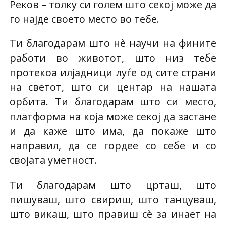
Реков – толку си голем што секој може да
го најде своето место во тебе.
Ти благодарам што нè научи на фините
работи во животот, што низ тебе
протекоа илјадници луѓе од сите страни
на светот, што си центар на нашата
орбита. Ти благодарам што си место,
платформа на која може секој да застане
и да каже што има, да покаже што
направил, да се гордее со себе и со
својата уметност.
Ти благодарам што црташ, што
пишуваш, што свириш, што танцуваш,
што викаш, што правиш сè за инает на