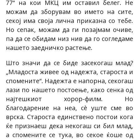
77“ на кои МКЦ им оставил белег. Не
можам да зборувам во името на сите,
секој има своја лична приказна со тебе.
Но сепак, можам да ги позајмам очиве,
па да се обидам низ нив да го согледаме
нашето заедничко растење.
Што значи да се биде засекогаш млад?
„Младоста живее од надежта, староста и
спомените“. Надежта е напорна, секогаш
лази по нашето постоење, како сенка од
најтешкиот хорор-филм. Но
благодарение на неа, сè уште сме во
врска. Староста единствено постои кога
ќе признаеш дека некогаш си бил млад,
а спомените се тука, во секое ќоше од